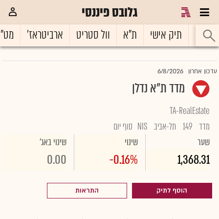
גלובס פיננסי
ראשי
תיק אישי
ת"א
וול סטריט
ארביטראז'
מט"
6/8/2026
עדכון אחרון
מדד ת"א נדלן
TA-RealEstate
מדד
149
תל-אביב
NIS
סוף יום
שער
שינוי
שינוי באג'
0.00
-0.16%
1,368.31
הוסף לתיק
התראות