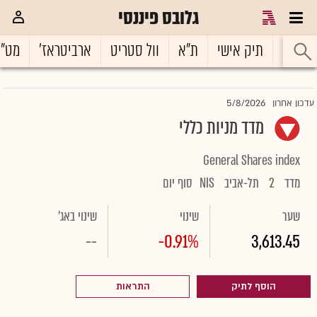
גלובס פיננסי
ראשי
תיק אישי
ת"א
וול סטריט
ארביטראז'
מט"
5/8/2026
עדכון אחרון
מדד מניות כללי
General Shares index
מדד
2
תל-אביב
NIS
סוף יום
שער
שינוי
שינוי באג'
--
-0.91%
3,613.45
הוסף לתיק
התראות