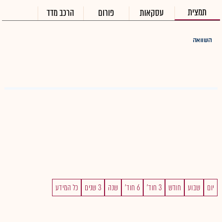
תמצית
עסקאות
פורום
הרכב מדד
השוואה
יום
שבוע
חודש
3 חוד'
6 חוד'
שנה
3 שנים
כל המידע