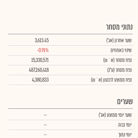
נתוני מסחר
שער אחרון
(אג')
3,613.45
שינוי באחוזים
-0.91%
נפח מסחר
(א` ₪)
15,330,571
נפח מסחר
(ע"נ)
487,260,418
נפח ממוצע לרבעון (א` ₪)
4,380,833
שערים
שער יומי ממוצע
(אג')
--
יומי גבוה
--
יומי נמוך
--