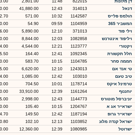
דן מלונות
822015
11:48
2,801.00
3.00
דנאל
314013
12:43
41,880.00
0.00
הולמס פלייס
1142587
10:32
571.00
-2.70
המשביר 365
1104959
09:59
54.90
0.00
וילי פוד
371013
12:10
5,890.00
6.00
ויליפוד אינטרנש
1082858
12:03
8,844.00
0.00
ויקטורי
1123777
12:21
4,544.00
4.00
חלל תקשורת
1092345
12:41
164.40
5.50
חממה סחר
1104785
10:15
583.70
0.00
טי אנד אם
1243013
12:10
6,620.00
5.00
טיב טעם
103010
12:42
1,085.00
4.00
טרמינל איקס
1178714
10:01
704.50
0.00
יוחננוף
1161264
12:39
33,910.00
0.00
יוניברסל מוטורס
1144773
12:43
2,998.00
5.00
ישראייר אג א
1204767
10:15
105.40
0.00
ישראייר גרופ
1187194
12:42
149.50
4.70
ישראל קנדה מלונ
1103852
12:13
102.10
0.80
ישרוטל
1080985
12:39
12,360.00
0.00