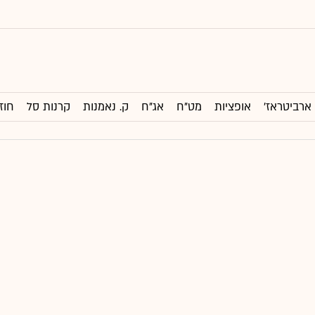
ארביטראז'
אופציות
מט"ח
אג"ח
ק. נאמנות
קרנות סל
חוז