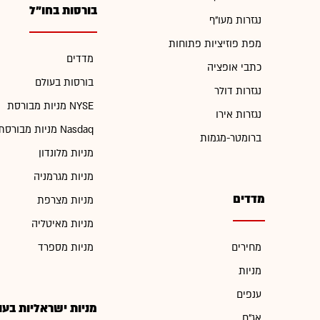
בורסות בחו"ל
נגזרות מעו"ף
מפת פוזיציות פתוחות
מדדים
כתבי אופציה
בורסות בעולם
נגזרות דולר
מניות מבורסת NYSE
נגזרות אירו
מניות מבורסת Nasdaq
ברומטר-מגמות
מניות מלונדון
מניות מגרמניה
מדדים
מניות מצרפת
מניות מאיטליה
מחירים
מניות מספרד
מניות
ענפים
מניות ישראליות בעו
אג"ח