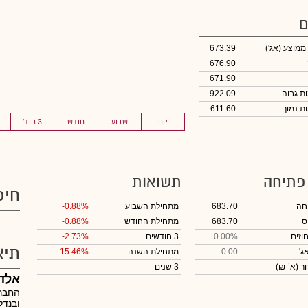
ם
 ממוצע
(אג')
673.39
676.90
671.90
922.09
611.60
יום
שבוע
חודש
3 חוד'
 פתיחה
תשואות
חיפ
חה
683.70
מתחילת השבוע
-0.88%
ס
683.70
מתחילת החודש
-0.88%
וזים
0.00%
3 חודשים
-2.73%
תיא
ג'
0.00
מתחילת השנה
-15.46%
חר
(א` ₪)
3 שנים
--
אלד
החברה
ובנדל