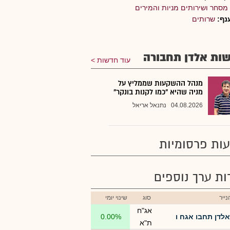
מסחר ושירותים מניות והמירים
נף:
שרותים
ות אלדן תחבורה
עוד חדשות
מנהל ההשקעות שממליץ על
מניה שהיא "כמו לקנות בונקר"
04.08.2026
נתנאל אריאל
ות פרסומיות
רות ערך נוספים
ייר
סוג
שינוי יומי
אג"ח
אלדן תחבו אגח ו
0.00%
ת"א