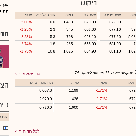
ביקוש
ענף:
תת-ע
מות
שער מכירה
שער קניה
כמות
₪ שווי באלפי
שינוי
-2.00%
10.0
1,493
670.00
672.00
-2.25%
2.3
345
668.30
677.10
39
חדש
-2.28%
5.3
798
668.10
677.20
5,68
-2.74%
1.8
265
665.00
681.00
7
-2.75%
10.8
1,626
664.90
681.10
1,62
עסקאות יומיות:
11
מינימום לעסקה:
74
עוד עסקאות
 עסקה
שינוי
כמות
נפח מסחר ב- ₪
הצע
8,057.3
1,199
-1.71%
672
2,929.9
436
-1.71%
672
ניי
6,720.0
1,000
-1.71%
672
שם הנ
לכל הדוחות