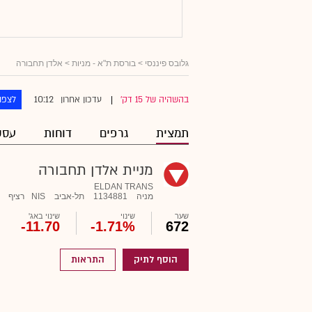
גלובס פיננסי
>
בורסת ת"א - מניות
> אלדן תחבורה
10:12
בהשהיה של 15 דק'
עדכון אחרון
לצפו
|
תמצית
גרפים
דוחות
עסק
מניית אלדן תחבורה
ELDAN TRANS
מניה
1134881
תל-אביב
NIS
רציף
שער
שינוי
שינוי באג'
-11.70
-1.71%
672
הוסף לתיק
התראות