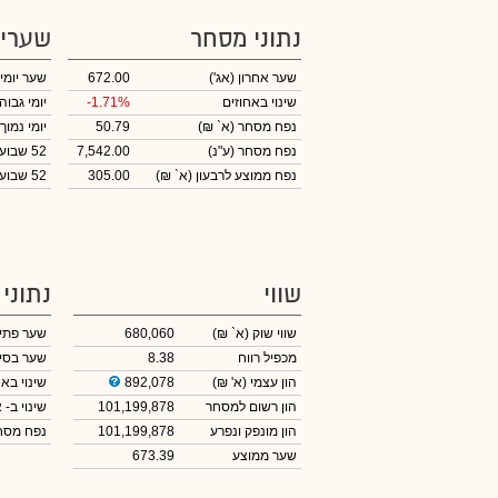
נתוני מסחר
שערי
שער אחרון
(אג')
672.00
שער יומי
שינוי באחוזים
-1.71%
יומי גבוה
נפח מסחר
(א` ₪)
50.79
יומי נמוך
נפח מסחר
(ע"נ)
7,542.00
52 שבועות גבוה
נפח ממוצע לרבעון (א` ₪)
305.00
52 שבועות נמוך
שווי
נתוני
שווי שוק
(א` ₪)
680,060
שער פתי
מכפיל רווח
8.38
שער בסי
הון עצמי
(א' ₪)
892,078
שינוי באח
הון רשום למסחר
101,199,878
שינוי
ב- א
הון מונפק ונפרע
101,199,878
נפח מס
שער ממוצע
673.39