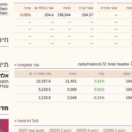
תחזית
מות
שער מכירה
שער קניה
כמות
₪ שווי באלפי
שינוי
תשלום
תשלום
-0.09%
204.4
196,044
104.27
--
--
--
--
--
--
--
--
--
--
--
--
--
--
--
--
חיפ
--
--
--
--
--
תיא
עסקאות יומיות:
72
מינימום לעסקה:
עוד עסקאות
 עסקה
שינוי
כמות
נפח מסחר ב- ₪
אלד
החברה
22,357.6
21,401
0.11%
104
ובנדל
5,218.5
5,000
0.01%
104
2,133.8
2,049
-0.21%
104
חדש
לכל הדוחות
רבעון 1 (2026)
רבעון 4 (2025)
רבעון 1 (2025)
סיכום שנתי 2025