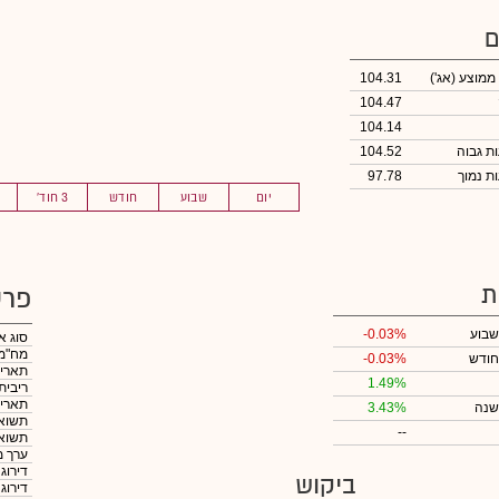
ם
 ממוצע
(אג')
104.31
104.47
104.14
104.52
97.78
יום
שבוע
חודש
3 חוד'
ת
פרט
שבוע
-0.03%
סוג א
מח"מ
חודש
-0.03%
תאריך
1.49%
ריבית
תאריך
שנה
3.43%
תשואה
--
תשואה
ערך מ
דירוג
ביקוש
דירוג