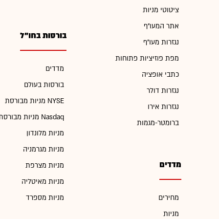
ציטוטי מניות
אתר המעו"ף
בורסות בחו"ל
נגזרות מעו"ף
מפת פוזיציות פתוחות
מדדים
כתבי אופציה
בורסות בעולם
נגזרות דולר
מניות מבורסת NYSE
נגזרות אירו
מניות מבורסת Nasdaq
ברומטר-מגמות
מניות מלונדון
מניות מגרמניה
מדדים
מניות מצרפת
מניות מאיטליה
מחירים
מניות מספרד
מניות