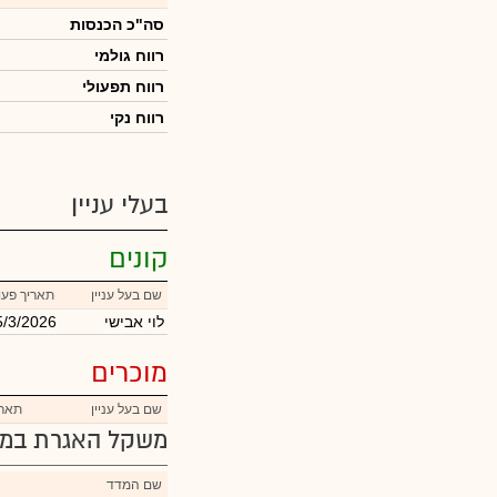
סה"כ הכנסות
רווח גולמי
רווח תפעולי
רווח נקי
בעלי עניין
קונים
שם בעל עניין
תאריך פעו
לוי אבישי
5/3/2026
מוכרים
שם בעל עניין
תארי
משקל האגרת במד
שם המדד