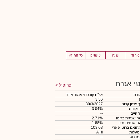
6 חוד'
שנה
3 שנים
כל המידע
י אגרת
פרופיל
גרת
אג"ח קונצרני צמוד מדד
3.56
 פדיון קרוב
30/3/2027
 נקובה
3.04%
 קיים
--
 שנתית ברוטו
2.71%
 שנתית נטו
1.88%
תואם ברוטו פארי
103.03
 מעלות
A+il
 מדרוג
--