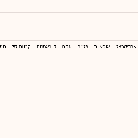
ארביטראז'
אופציות
מט"ח
אג"ח
ק. נאמנות
קרנות סל
חוז