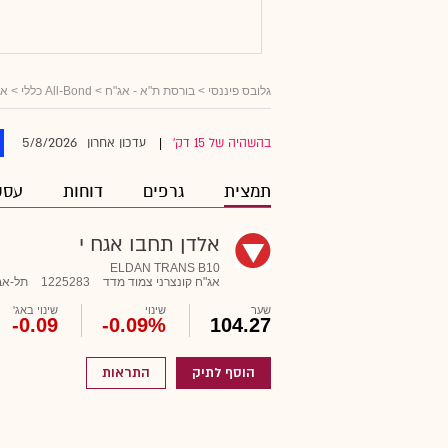
גלובס פיננסי
>
בורסת ת"א - אג"ח
>
All-Bond כללי
>
אג
5/8/2026
בהשהיה של 15 דק'
עדכון אחרון
|
תמצית
גרפים
דוחות
עסק
אלדן תחבו אגח י
ELDAN TRANS B10
אג"ח קונצרני צמוד מדד
1225283
תל-אב
שער
שינוי
שינוי באג'
-0.09
-0.09%
104.27
הוסף לתיק
התראות