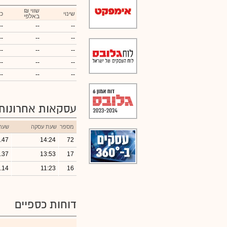
₪ שווי
שינוי
כ
באלפי
--
--
--
--
--
--
--
--
--
--
--
--
--
--
--
עסקאות אחרונות
מספר
שעת עסקה
שער
.47
14:24
72
.37
13:53
17
.14
11:23
16
דוחות כספיים