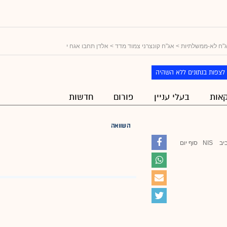
"ח לא-ממשלתיות
>
אג"ח קונצרני צמוד מדד
> אלדן תחבו אגח י
לצפות בנתונים ללא השהיה
אות
בעלי עניין
פורום
חדשות
השוואה
יב
NIS
סוף יום