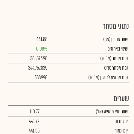
נתוני מסחר
שער אחרון
(אג')
441.88
שינוי באחוזים
0.08%
נפח מסחר
(א` ₪)
381,875.98
נפח מסחר
(ע"נ)
344,757,835
נפח ממוצע לרבעון (א` ₪)
1,588,998
שערים
שער יומי ממוצע
(אג')
110.77
יומי גבוה
441.72
יומי נמוך
441.55