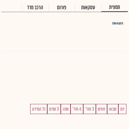
תמצית
עסקאות
פורום
הרכב מדד
השוואה
יום
שבוע
חודש
3 חוד'
6 חוד'
שנה
3 שנים
כל המידע