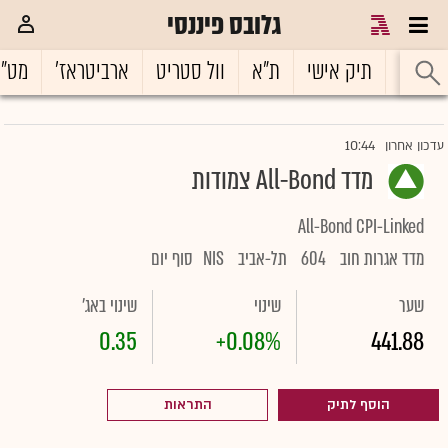
גלובס פיננסי
ראשי
תיק אישי
ת"א
וול סטריט
ארביטראז'
מט"
10:44
עדכון אחרון
מדד All-Bond צמודות
All-Bond CPI-Linked
מדד אגרות חוב
604
תל-אביב
NIS
סוף יום
שער
שינוי
שינוי באג'
0.35
+0.08%
441.88
הוסף לתיק
התראות