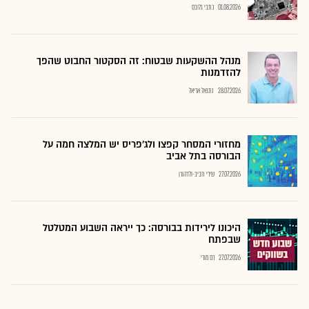
01.08.2026
כתבי גלובס
מנהל ההשקעות שבטוח: זה הסקטור החבוט שהפך
להזדמנות
28.07.2026
נתנאל אריאל
מחזורי המסחר קפצו ולג'פריס יש המלצה חמה על
הבורסה בתל אביב
27.07.2026
שירי חביב-ולדהורן
היכונו לירידות בבורסה: כך ייראה השבוע המטלטל
שבפתח
27.07.2026
רם מורי