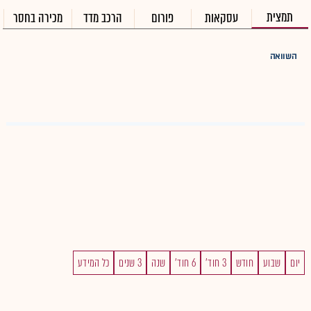
תמצית
עסקאות
פורום
הרכב מדד
מכירה בחסר
השוואה
יום
שבוע
חודש
3 חוד'
6 חוד'
שנה
3 שנים
כל המידע