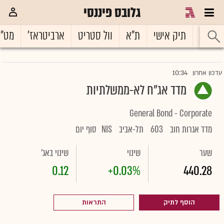
גלובס פיננסי
ראשי
תיק אישי
ת"א
וול סטריט
ארביטראז'
מט"
10:34
עדכון אחרון
מדד אג"ח לא-ממשלתיות
General Bond - Corporate
מדד אגרות חוב
603
תל-אביב
NIS
סוף יום
שער
שינוי
שינוי באג'
0.12
+0.03%
440.28
הוסף לתיק
התראות