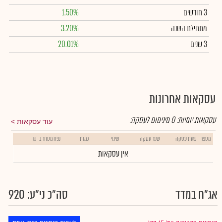
3 חודשים
1.50%
מתחילת השנה
3.20%
3 שנים
20.01%
עסקאות אחרונות
עסקאות יומיות:
0
מינימום לעסקה:
עוד עסקאות
מספר
שעת עסקה
שער עסקה
שינוי
כמות
נפח מסחר ב- ₪
אין עסקאות
אג"ח במדד
סה"כ ני"ע: 920