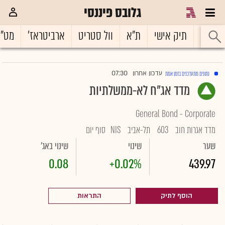
גלובס פיננסי
ראשי
תיק אישי
ת"א
וול סטריט
ארביטראז'
מט"
07:30
עדכון אחרון
נתונים מתעדכנים בזמן אמת
|
מדד אג"ח לא-ממשלתיות
General Bond - Corporate
מדד אגרות חוב
603
תל-אביב
NIS
סוף יום
שער
שינוי
שינוי באג'
0.08
+0.02%
439.97
הוסף לתיק
התראות