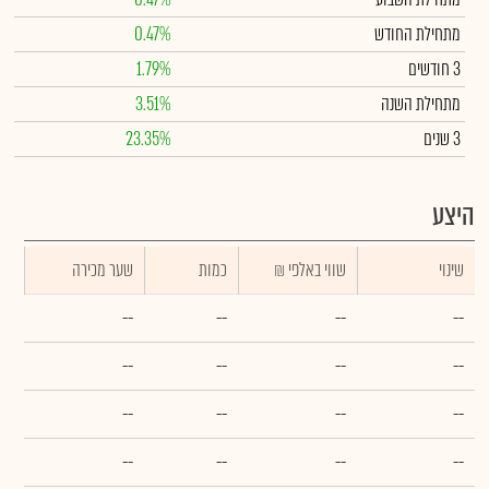
מתחילת החודש
0.47%
3 חודשים
1.79%
מתחילת השנה
3.51%
3 שנים
23.35%
היצע
שינוי
₪ שווי באלפי
כמות
שער מכירה
--
--
--
--
--
--
--
--
--
--
--
--
--
--
--
--