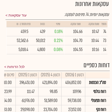
עסקאות אחרונות
עסקאות יומיות:
74
מינימום לעסקה:
עוד עסקאות
מספר
שעת עסקה
שער עסקה
שינוי
כמות
נפח מסחר ב- ₪
459.5
439
0.18%
104.66
10:47
74
52,362.6
50,012
0.22%
104.70
10:44
73
5,018.4
4,800
0.08%
104.55
10:16
14
דוחות כספיים
לכל הדוחות
רבעון 1 (2026)
רבעון 4 (2025)
רבעון 1 (2025)
סיכום שנתי 2025
סה"כ הכנסות
406,852.00
421,894.00
396,451.00
37,610.00
רווח גולמי
109.96
98.85
111.47
423.99
רווח תפעולי
59,738.00
51,589.00
61,976.00
2,354.00
רווח נקי
27,152.00
23,704.00
29,098.00
3,083.00