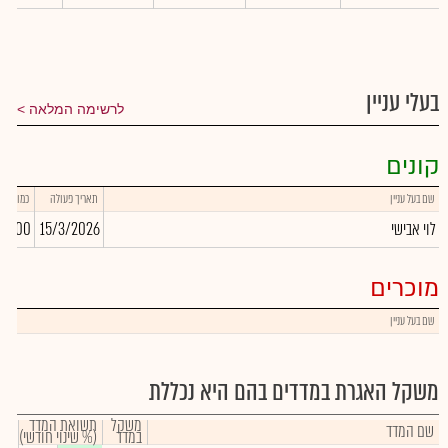
בעלי עניין
לרשימה המלאה
קונים
שם בעל עניין
תאריך פעולה
כמות
לוי אבישי
15/3/2026
0,000
מוכרים
שם בעל עניין
משקל האגרת במדדים בהם היא נכללת
משקל
תשואת המדד
שם המדד
במדד
(% שינוי חודשי)