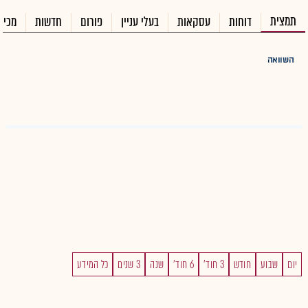
תמצית
דוחות
עסקאות
בעלי עניין
פורום
חדשות
מכיר
השוואה
יום
שבוע
חודש
3 חוד'
6 חוד'
שנה
3 שנים
כל המידע