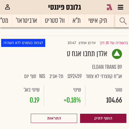
גלובס פיננסי
ראשי
תיק אישי
ת"א
וול סטריט
ארביטראז'
מט"
10:47
בהשהיה של 15 דק'
עדכון אחרון
לצפות בנתונים ללא השהיה
|
אלדן תחבו אגח ט
ELDAN TRANS B9
אג"ח קונצרני לא צמוד
1192459
תל-אביב
NIS
סוף יום
שער
שינוי
שינוי באג'
0.19
+0.18%
104.66
הוסף לתיק
התראות