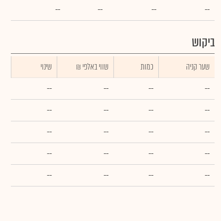
--
--
--
--
ביקוש
שער קניה
כמות
₪ שווי באלפי
שינוי
--
--
--
--
--
--
--
--
--
--
--
--
--
--
--
--
--
--
--
--