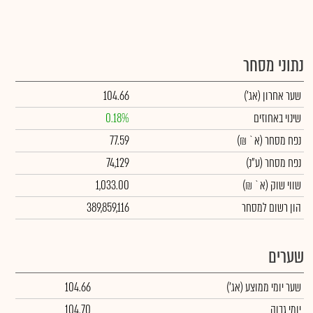
נתוני מסחר
שער אחרון
(אג')
104.66
שינוי באחוזים
0.18%
נפח מסחר
(א` ₪)
77.59
נפח מסחר
(ע"נ)
74,129
שווי שוק
(א` ₪)
1,033.00
הון רשום למסחר
389,859,116
שערים
שער יומי ממוצע
(אג')
104.66
יומי גבוה
104.70