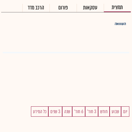
תמצית
עסקאות
פורום
הרכב מדד
השוואה
יום
שבוע
חודש
3 חוד'
6 חוד'
שנה
3 שנים
כל המידע