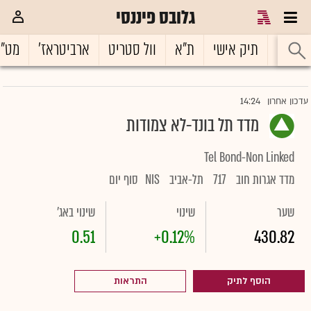
גלובס פיננסי
ראשי
תיק אישי
ת"א
וול סטריט
ארביטראז'
מט"
14:24
עדכון אחרון
מדד תל בונד-לא צמודות
Tel Bond-Non Linked
מדד אגרות חוב
717
תל-אביב
NIS
סוף יום
שער
שינוי
שינוי באג'
0.51
+0.12%
430.82
הוסף לתיק
התראות