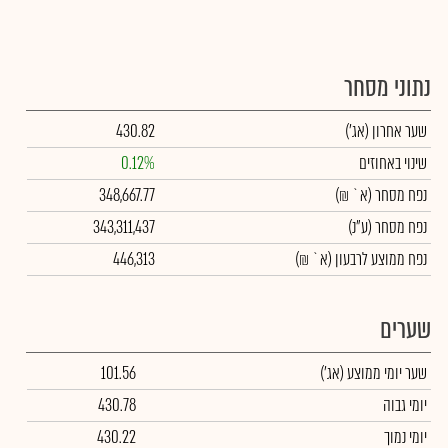
נתוני מסחר
שער אחרון
(אג')
430.82
שינוי באחוזים
0.12%
נפח מסחר
(א` ₪)
348,667.77
נפח מסחר
(ע"נ)
343,311,437
נפח ממוצע לרבעון (א` ₪)
446,313
שערים
שער יומי ממוצע
(אג')
101.56
יומי גבוה
430.78
יומי נמוך
430.22