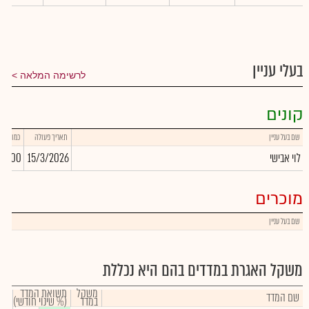
בעלי עניין
לרשימה המלאה
קונים
שם בעל עניין
תאריך פעולה
כמות
לוי אבישי
15/3/2026
0,000
מוכרים
שם בעל עניין
משקל האגרת במדדים בהם היא נכללת
משקל
תשואת המדד
שם המדד
במדד
(% שינוי חודשי)