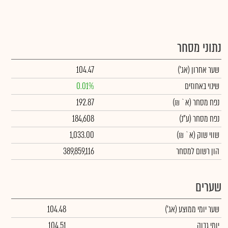
נתוני מסחר
שער אחרון
(אג')
104.47
שינוי באחוזים
0.01%
נפח מסחר
(א` ₪)
192.87
נפח מסחר
(ע"נ)
184,608
שווי שוק
(א` ₪)
1,033.00
הון רשום למסחר
389,859,116
שערים
שער יומי ממוצע
(אג')
104.48
יומי גבוה
104.51