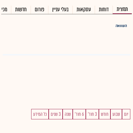
תמצית
דוחות
עסקאות
בעלי עניין
פורום
חדשות
מכיר
השוואה
יום
שבוע
חודש
3 חוד'
6 חוד'
שנה
3 שנים
כל המידע