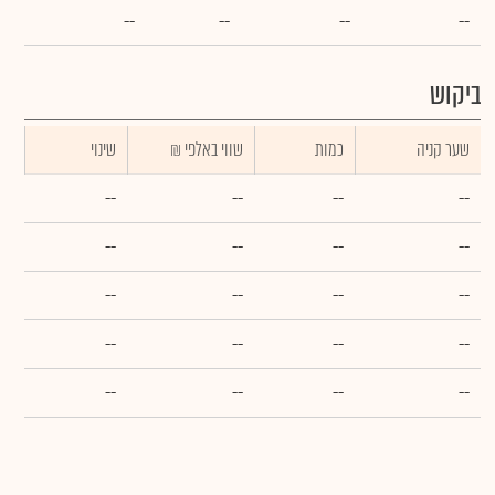
--
--
--
--
ביקוש
שער קניה
כמות
₪ שווי באלפי
שינוי
--
--
--
--
--
--
--
--
--
--
--
--
--
--
--
--
--
--
--
--