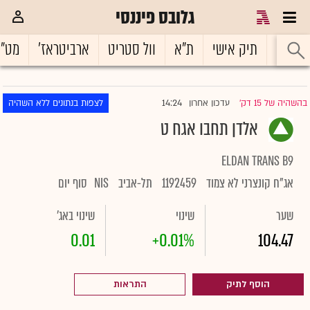
גלובס פיננסי
ראשי
תיק אישי
ת"א
וול סטריט
ארביטראז'
מט"
14:24
בהשהיה של 15 דק'
עדכון אחרון
לצפות בנתונים ללא השהיה
|
אלדן תחבו אגח ט
ELDAN TRANS B9
אג"ח קונצרני לא צמוד
1192459
תל-אביב
NIS
סוף יום
שער
שינוי
שינוי באג'
0.01
+0.01%
104.47
הוסף לתיק
התראות