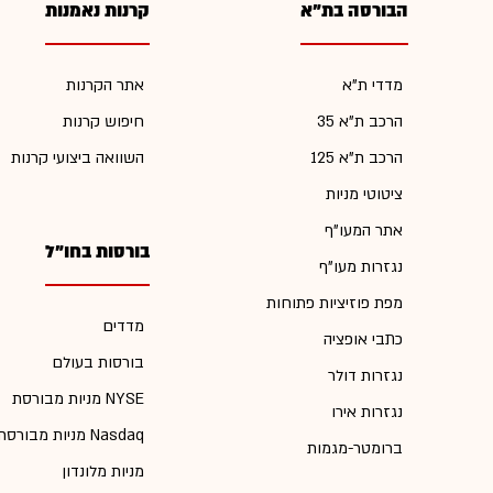
הבורסה בת"א
קרנות נאמנות
מדדי ת"א
אתר הקרנות
הרכב ת"א 35
חיפוש קרנות
הרכב ת"א 125
השוואה ביצועי קרנות
ציטוטי מניות
אתר המעו"ף
בורסות בחו"ל
נגזרות מעו"ף
מפת פוזיציות פתוחות
מדדים
כתבי אופציה
בורסות בעולם
נגזרות דולר
מניות מבורסת NYSE
נגזרות אירו
מניות מבורסת Nasdaq
ברומטר-מגמות
מניות מלונדון