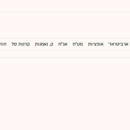
ארביטראז'
אופציות
מט"ח
אג"ח
ק. נאמנות
קרנות סל
חוזי