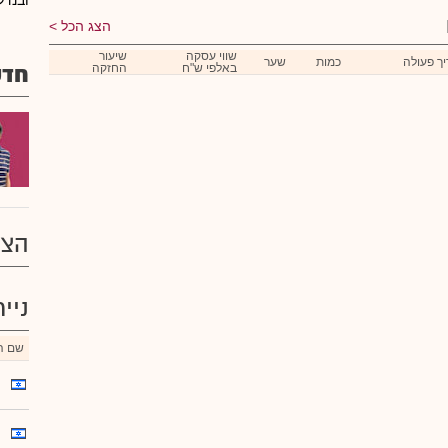
ובנדל
הצג הכל
שווי עסקה
שיעור
ך פעולה
כמות
שער
באלפי ש"ח
החזקה
חדש
הצע
ניי
שם הנ