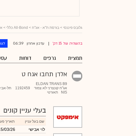
גלובס פיננסי
>
בורסת ת"א - אג"ח
>
All-Bond כללי
>
אג
06:39
בהשהיה של 15 דק'
עדכון אחרון
לצפ
|
תמצית
גרפים
דוחות
עסק
אלדן תחבו אגח ט
ELDAN TRANS B9
אג"ח קונצרני לא צמוד
1192459
תל-אביב
NIS
תאורטי
בעלי עניין קונים
שם בעל עניין
תאריך פעו
לוי אבישי
15/03/26