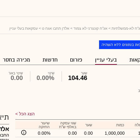
"ח לא-ממשלתיות
>
אג"ח קונצרני לא צמוד
>
אלדן תחבו אגח ט
> עסקאות בעלי עניין
ות בנתונים ללא השהיה
אות
בעלי עניין
פורום
חדשות
מכירה בחסר
שער
שינוי
שינוי באג'
0.00
0.00%
104.46
הצג הכל
תיא
שווי עסקה
שיעור
לה
כמות
שער
באלפי ש"ח
החזקה
אלד
0.00%
0.00
0.00
1,000,000
החברה