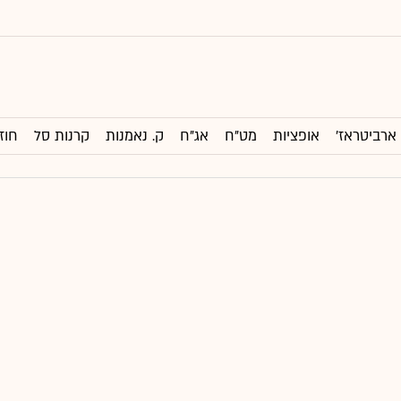
ארביטראז'
אופציות
מט"ח
אג"ח
ק. נאמנות
קרנות סל
חוז