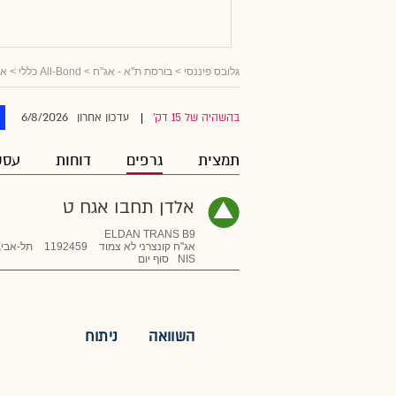
גלובס פיננסי
>
בורסת ת"א - אג"ח
>
All-Bond כללי
>
אג
6/8/2026
בהשהיה של 15 דק'
עדכון אחרון
|
תמצית
גרפים
דוחות
עסק
אלדן תחבו אגח ט
ELDAN TRANS B9
אג"ח קונצרני לא צמוד
1192459
תל-אביב
NIS
סוף יום
השוואה
ניתוח