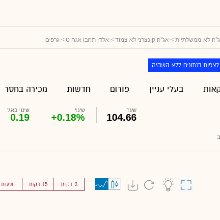
"ח לא-ממשלתיות
>
אג"ח קונצרני לא צמוד
>
אלדן תחבו אגח ט
> גרפים
לצפות בנתונים ללא השהיה
אות
בעלי עניין
פורום
חדשות
מכירה בחסר
שער
שינוי
שינוי באג'
0.19
+0.18%
104.66
3 דקות
15 דקות
שעות