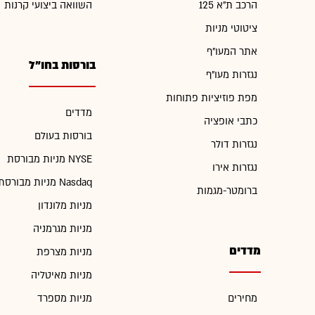
הרכב ת"א 125
השוואה ביצועי קרנות
ציטוטי מניות
אתר המעו"ף
בורסות בחו"ל
נגזרות מעו"ף
מפת פוזיציות פתוחות
מדדים
כתבי אופציה
בורסות בעולם
נגזרות דולר
מניות מבורסת NYSE
נגזרות אירו
מניות מבורסת Nasdaq
ברומטר-מגמות
מניות מלונדון
מניות מגרמניה
מדדים
מניות מצרפת
מניות מאיטליה
מחירים
מניות מספרד