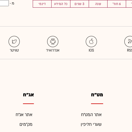
מ -
6 חוד'
שנה
3 שנים
כל המידע
דינמי
מט"ח
אג"ח
אתר המט"ח
אתר אג"ח
שערי חליפין
מק"מים