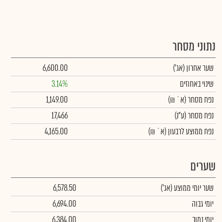
נתוני מסחר
שער אחרון
(אג')
6,600.00
שינוי באחוזים
3.14%
נפח מסחר
(א` ₪)
1,149.00
נפח מסחר
(ע"נ)
17,466
נפח ממוצע לרבעון (א` ₪)
4,165.00
שערים
שער יומי ממוצע
(אג')
6,578.50
יומי גבוה
6,694.00
יומי נמוך
6,384.00