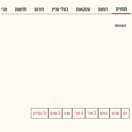
תמצית
דוחות
עסקאות
בעלי עניין
פורום
חדשות
מכיר
השוואה
יום
שבוע
חודש
3 חוד'
6 חוד'
שנה
3 שנים
כל המידע