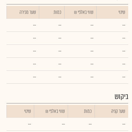
שינוי
₪ שווי באלפי
כמות
שער מכירה
--
--
--
--
--
--
--
--
--
--
--
--
--
--
--
--
--
--
--
--
ביקוש
שער קניה
כמות
₪ שווי באלפי
שינוי
--
--
--
--