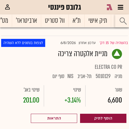
גלובס פיננסי
ראשי
תיק אישי
ת"א
וול סטריט
ארביטראז'
מט"
6/8/2026
בהשהיה של 15 דק'
עדכון אחרון
לצפות בנתונים ללא השהיה
|
מניית אלקטרה צריכה
ELECTRA CO PR
מניה
5010129
תל-אביב
NIS
סוף יום
שער
שינוי
שינוי באג'
201.00
+3.14%
6,600
הוסף לתיק
התראות