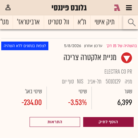
גלובס פיננסי
ראשי
תיק אישי
ת"א
וול סטריט
ארביטראז'
מט"
5/8/2026
בהשהיה של 15 דק'
עדכון אחרון
לצפות בנתונים ללא השהיה
|
מניית אלקטרה צריכה
ELECTRA CO PR
מניה
5010129
תל-אביב
NIS
סוף יום
שער
שינוי
שינוי באג'
-234.00
-3.53%
6,399
הוסף לתיק
התראות