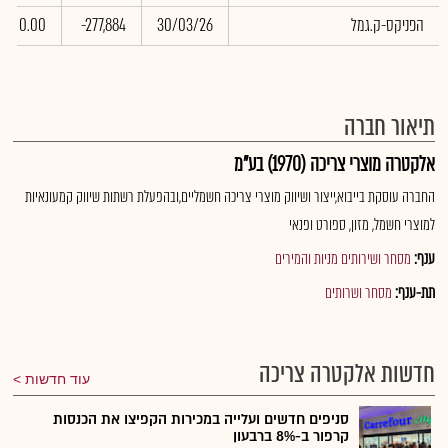
הפניקס-ק.גמל
30/03/26
-277,884
0.00
תיאור חברה
אלקטרה מוצרי צריכה (1970) בע"מ
החברה עוסקת בייבוא,ייצור ושיווק מוצרי צריכה חשמליים,ובהפעלת רשתות שיווק קמעונאיות
למוצרי חשמל, מזון, ספורט ופנאי
ענף:
מסחר ושירותים מניות והמירים
תת-ענף:
מסחר ושרותים
חדשות אלקטרה צריכה
עוד חדשות
סניפים חדשים ועלייה במכירות הקפיצו את הכנסות
קרפור ב-8% ברבעון