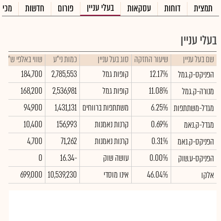
בעלי עניין
תמצית
דוחות
עסקאות
פורום
חדשות
מכיר
בעלי עניין
שם בעל עניין
שיעור החזקה
סוג בעל עניין
כמות ני"ע
שווי באלפי ש"ח
12.17%
קופות גמל
2,785,553
184,700
הפניקס-ק.גמל
11.08%
קופות גמל
2,536,981
168,200
מנורה-ק.גמל
6.25%
משתתפות ברווחים
1,431,131
94,900
מגדל-משתתפות
0.69%
קרנות נאמנות
156,993
10,400
מגדל-ק.נאמ
0.31%
קרנות נאמנות
71,262
4,700
הפניקס-ק.נאמ
0.00%
עושה שוק
-16.34
0
הפניקס-ע.שוק
46.04%
אינו מוסדי
10,539,230
699,000
אלקו