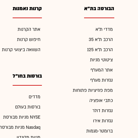
הבורסה בת"א
קרנות נאמנות
מדדי ת"א
אתר הקרנות
הרכב ת"א 35
חיפוש קרנות
הרכב ת"א 125
השוואה ביצועי קרנות
ציטוטי מניות
אתר המעו"ף
בורסות בחו"ל
נגזרות מעו"ף
מפת פוזיציות פתוחות
מדדים
כתבי אופציה
בורסות בעולם
נגזרות דולר
מניות מבורסת NYSE
נגזרות אירו
מניות מבורסת Nasdaq
ברומטר-מגמות
מניות מלונדון