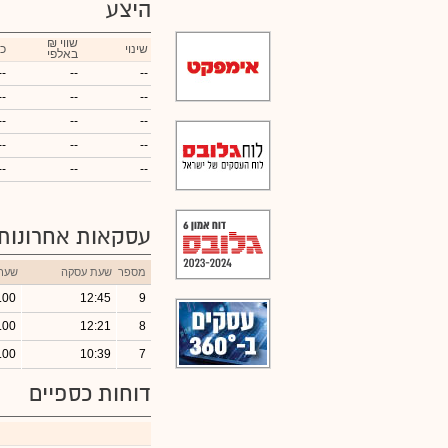
היצע
₪ שווי
שינוי
כ
באלפי
--
--
--
--
--
--
--
--
--
--
--
--
--
--
--
עסקאות אחרונות
מספר
שעת עסקה
שער
.00
12:45
9
.00
12:21
8
.00
10:39
7
דוחות כספיים