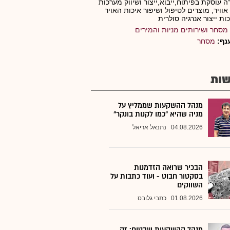
 עוסקת בפיתוח,ייבוא,ייצור ושיווק מערכות
 אוויר, מוצרים לטיפול ושיפור איכות האויר
ות ייצור אנרגיה סולרית
מסחר ושירותים מניות והמירים
נף:
מסחר
ות
מנהל ההשקעות שממליץ על
מניה שהיא "כמו לקנות בונקר"
04.08.2026
נתנאל אריאל
הבכיר שרואה הזדמנות
בסקטור חבוט - ועוד כתבות על
השווקים
01.08.2026
כתבי גלובס
מנהל ההשקעות שבטוח: זה