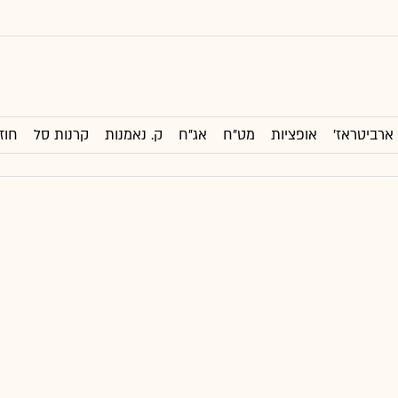
ארביטראז'
אופציות
מט"ח
אג"ח
ק. נאמנות
קרנות סל
חוז