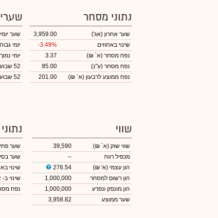
נתוני מסחר
שערי
שער אחרון
(אג')
3,959.00
שער יומי
שינוי באחוזים
-3.49%
יומי גבוה
נפח מסחר
(א` ₪)
3.37
יומי נמוך
נפח מסחר
(ע"נ)
85.00
52 שבועות גבוה
נפח ממוצע לרבעון (א` ₪)
201.00
52 שבועות נמוך
שווי
נתוני
שווי שוק
(א` ₪)
39,590
שער פתי
מכפיל רווח
--
שער בסי
הון עצמי
(א' ₪)
276.54
שינוי באח
הון רשום למסחר
1,000,000
שינוי
ב- א
הון מונפק ונפרע
1,000,000
נפח מס
שער ממוצע
3,958.82