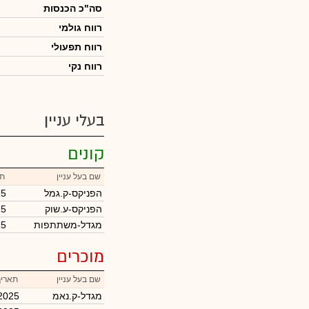
סה"כ הכנסות
רווח גולמי
רווח תפעולי
רווח נקי
בעלי עניין
קונים
שם בעל עניין
תא
הפניקס-ק.גמל
25
הפניקס-ע.שוק
25
מגדל-משתתפות
25
מוכרים
שם בעל עניין
תאריך
מגדל-ק.נאמ
2025