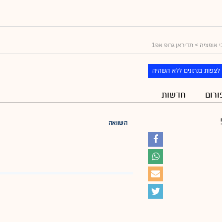
 אופציה
> תדיראן גרופ אפ1
לצפות בנתונים ללא השהיה
ורום
חדשות
השוואה