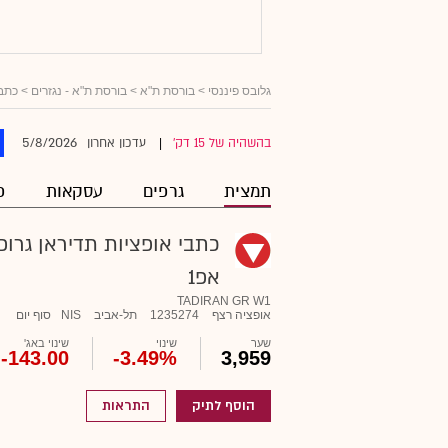
גלובס פיננסי
> בורסת ת"א >
בורסת ת"א - נגזרים
>
כתבי
5/8/2026
בהשהיה של 15 דק'
עדכון אחרון
|
תמצית
גרפים
עסקאות
פ
כתבי אופציות תדיראן גרופ
אפ1
TADIRAN GR W1
אופציה רצף
1235274
תל-אביב
NIS
סוף יום
שער
שינוי
שינוי באג'
-143.00
-3.49%
3,959
הוסף לתיק
התראות