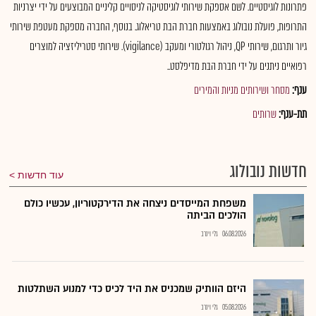
פתרונות לוגיסטיים. לשם אספקת שירותי לוגיסטיקה לניסויים קליניים המבוצעים על ידי יצרניות
התרופות, פועלת נובולוג באמצעות חברת הבת טריאלוג. בנוסף, החברה מספקת מעטפת שירותי
גיור ותרגום, שירותי QP, ניהול רגולטורי ומעקב (vigilance). שירותי סטריליזציה למוצרים
רפואיים ניתנים על ידי חברת הבת מדיפלסט..
ענף:
מסחר ושירותים מניות והמירים
תת-ענף:
שרותים
חדשות נובולוג
עוד חדשות
משפחת המייסדים ניצחה את הדירקטוריון, עכשיו כולם
הולכים הביתה
06.08.2026
גלי וינרב
היזם הוותיק שמכניס את היד לכיס כדי למנוע השתלטות
05.08.2026
גלי וינרב