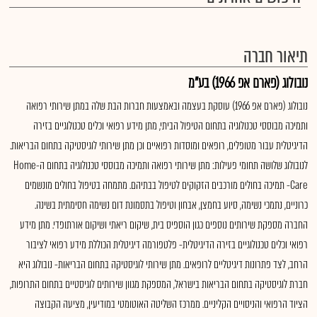
תיאור חברה
נובולוג (פארם אפ 1966) בע"מ
נובולוג (פארם אפ 1966) עוסקת בעצמה ובאמצעות חברות הבת שלה במתן שירותי רפואה
ותמיכה מבוססי טכנולוגיה בתחום הטיפול הביתי, מתן מידע רפואי וכלים טכנולוגיים בזירה
הדיגיטלית עבור מטופלים, רופאים ומוסדות רפואיים וכן מתן שירותי לוגיסטיקה בתחום הבריאות.
לנובולוג שלושה תחומי פעילות: מתן שירותי רפואה ותמיכה מבוססי טכנולוגיה בתחום ה-Home
Care- תמיכה בחולים מורכבים הזקוקים לטיפול בבתיהם. מתמחה בטיפול בחולים מונשמים
כרוניים, נתמכי נשימה, סיוע בחמצן, אבחון וטיפול בתסמונת דום נשימה חסימתית בשינה.
החברה מספקת שירותים נוספים כגון הוספיס בית, שיקום ריאתי ושיקום אורתופדי. מתן מידע
רפואי וכלים טכנולוגיים בזירה הדיגיטלית- פלטפורמה דיגיטלית הכוללת מידע רפואי לציבור
הרחב, לצד פתרונות דיגיטליים לרופאים. מתן שירותי לוגיסטיקה בתחום הבריאות- נובולוג היא
חברת לוגיסטיקה בתחום הבריאות בישראל, המספקת מגוון שירותים לוגיסטיים בתחום התרופות,
הציוד הרפואי והניסויים הקליניים. ממרכז השליטה האוטומטי במודיעין, מציעה הקבוצה