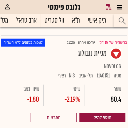
גלובס פיננסי
ראשי
תיק אישי
ת"א
וול סטריט
ארביטראז'
מט"
11:25
בהשהיה של 15 דק'
עדכון אחרון
לצפות בנתונים ללא השהיה
|
מניית נובולוג
NOVOLOG
מניה
1140151
תל-אביב
NIS
רציף
שער
שינוי
שינוי באג'
-1.80
-2.19%
80.4
הוסף לתיק
התראות