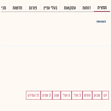
תמצית
דוחות
עסקאות
בעלי עניין
פורום
חדשות
מכיר
השוואה
יום
שבוע
חודש
3 חוד'
6 חוד'
שנה
3 שנים
כל המידע