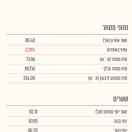
נתוני מסחר
שער אחרון
(אג')
80.40
שינוי באחוזים
-2.19%
נפח מסחר
(א` ₪)
73.86
נפח מסחר
(ע"נ)
89,736
נפח ממוצע לרבעון (א` ₪)
324.00
שערים
שער יומי ממוצע
(אג')
82.31
יומי גבוה
83.90
יומי נמוך
80.20