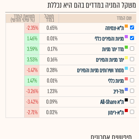
משקל המניה במדדים בהם היא נכללת
משקל
תשואת המדד
שם המדד
במדד
(% שינוי חודשי)
-2.35%
0.65%
ת"א-צמיחה
1.46%
0.01%
מניות והמירים כללי
3.59%
0.17%
מדד יתר מניות
3.53%
0.16%
יתר מניות והמירים
-1.47%
0.28%
מסחר ושירותים מניות והמירים
1.47%
0.01%
מניות כללי
-3.26%
1.23%
תל-דיב
-3.42%
0.09%
ת"א All-Share
-2.71%
0.02%
ת"א-רימון
חיפושים אחרונים