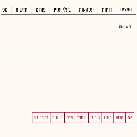
תמצית
דוחות
עסקאות
בעלי עניין
פורום
חדשות
מכיר
השוואה
יום
שבוע
חודש
3 חוד'
6 חוד'
שנה
3 שנים
כל המידע