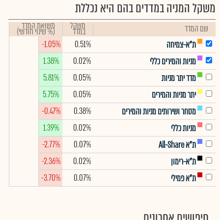
משקל המניה במדדים בהם היא נכללת
משקל
תשואת המדד
שם המדד
במדד
(% שינוי חודשי)
-1.05%
0.51%
ת"א-צמיחה
1.38%
0.02%
מניות והמירים כללי
5.81%
0.05%
מדד יתר מניות
5.75%
0.05%
יתר מניות והמירים
-0.47%
0.38%
מסחר ושירותים מניות והמירים
1.39%
0.02%
מניות כללי
-2.77%
0.07%
ת"א All-Share
-2.36%
0.02%
ת"א-רימון
-3.70%
0.07%
ת"א פמילי
חיפושים אחרונים