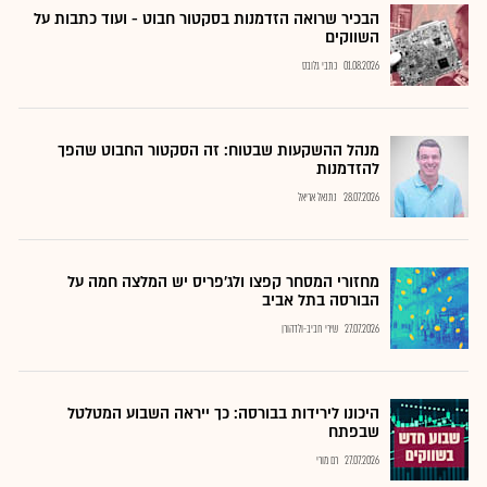
הבכיר שרואה הזדמנות בסקטור חבוט - ועוד כתבות על
השווקים
01.08.2026
כתבי גלובס
מנהל ההשקעות שבטוח: זה הסקטור החבוט שהפך
להזדמנות
28.07.2026
נתנאל אריאל
מחזורי המסחר קפצו ולג'פריס יש המלצה חמה על
הבורסה בתל אביב
27.07.2026
שירי חביב-ולדהורן
היכונו לירידות בבורסה: כך ייראה השבוע המטלטל
שבפתח
27.07.2026
רם מורי