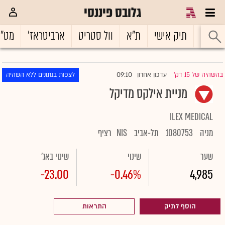
גלובס פיננסי
ראשי
תיק אישי
ת"א
וול סטריט
ארביטראז'
מט"
09:10
בהשהיה של 15 דק'
עדכון אחרון
לצפות בנתונים ללא השהיה
|
מניית אילקס מדיקל
ILEX MEDICAL
מניה
1080753
תל-אביב
NIS
רציף
שער
שינוי
שינוי באג'
-23.00
-0.46%
4,985
הוסף לתיק
התראות