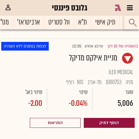
גלובס פיננסי
ראשי
תיק אישי
ת"א
וול סטריט
ארביטראז'
מט"
12:35
בהשהיה של 15 דק'
עדכון אחרון
לצפות בנתונים ללא השהיה
|
מניית אילקס מדיקל
ILEX MEDICAL
מניה
1080753
תל-אביב
NIS
רציף
שער
שינוי
שינוי באג'
-2.00
-0.04%
5,006
הוסף לתיק
התראות