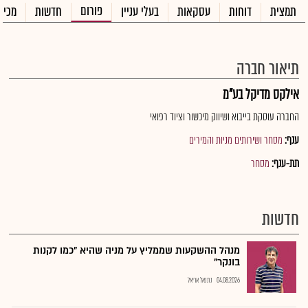
פורום
תמצית
דוחות
עסקאות
בעלי עניין
חדשות
מכיר
תיאור חברה
אילקס מדיקל בע"מ
החברה עוסקת בייבוא ושיווק מיכשור וציוד רפואי
ענף:
מסחר ושירותים מניות והמירים
תת-ענף:
מסחר
חדשות
מנהל ההשקעות שממליץ על מניה שהיא "כמו לקנות
בונקר"
04.08.2026
נתנאל אריאל