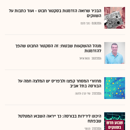
הבכיר שרואה הזדמנות בסקטור חבוט - ועוד כתבות על
השווקים
01.08.2026
כתבי גלובס
מנהל ההשקעות שבטוח: זה הסקטור החבוט שהפך
להזדמנות
28.07.2026
נתנאל אריאל
מחזורי המסחר קפצו ולג'פריס יש המלצה חמה על
הבורסה בתל אביב
27.07.2026
שירי חביב-ולדהורן
היכונו לירידות בבורסה: כך ייראה השבוע המטלטל
שבפתח
27.07.2026
רם מורי