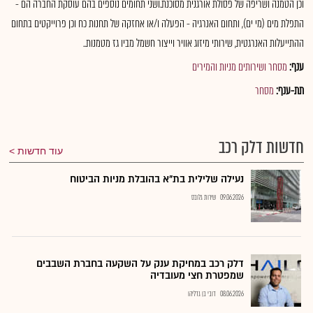
וכן הטמנה ושריפה של פסולת אורגנית מסוכנת.ושני תחומים נוספים בהם עוסקת החברה הם -
התפלת מים (מי ים), ותחום האנרגיה - הפעלה ו/או אחזקה של תחנות כח וכן פרוייקטים בתחום
ההתייעלות האנרגטית, שירותי מיזוג אוויר וייצור חשמל מביו גז מטמנות..
ענף:
מסחר ושירותים מניות והמירים
תת-ענף:
מסחר
חדשות דלק רכב
עוד חדשות
נעילה שלילית בת"א בהובלת מניות הביטוח
09.06.2026
שירות גלובס
דלק רכב במחיקת ענק על השקעה בחברת השבבים
שמפטרת חצי מעובדיה
08.06.2026
דובי בן גדליהו