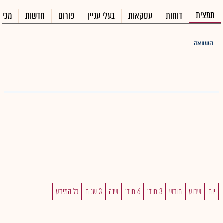
תמצית
דוחות
עסקאות
בעלי עניין
פורום
חדשות
מכיר
השוואה
יום
שבוע
חודש
3 חוד'
6 חוד'
שנה
3 שנים
כל המידע