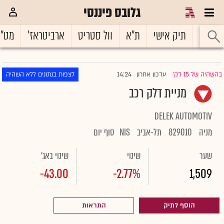
גלובס פיננסי
ראשי
תיק אישי
ת"א
וול סטריט
ארביטראז'
מט"
14:24
בהשהיה של 15 דק'
עדכון אחרון
לצפות בנתונים ללא השהיה
|
מניית דלק רכב
DELEK AUTOMOTIV
מניה
829010
תל-אביב
NIS
סוף יום
שער
שינוי
שינוי באג'
-43.00
-2.77%
1,509
הוסף לתיק
התראות