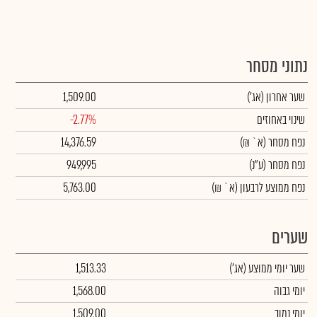
נתוני מסחר
שער אחרון
(אג')
1,509.00
שינוי באחוזים
-2.77%
נפח מסחר
(א` ₪)
14,376.59
נפח מסחר
(ע"נ)
949,995
נפח ממוצע לרבעון (א` ₪)
5,763.00
שערים
שער יומי ממוצע
(אג')
1,513.33
יומי גבוה
1,568.00
יומי נמוך
1,509.00