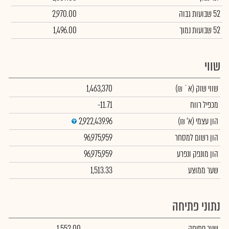
52 שבועות גבוה
2,970.00
52 שבועות נמוך
1,496.00
שווי
שווי שוק
(א` ₪)
1,463,370
מכפיל רווח
-11.71
הון עצמי
(א' ₪)
2,922,439.96
הון רשום למסחר
96,975,959
הון מונפק ונפרע
96,975,959
שער ממוצע
1,513.33
נתוני פתיחה
שער פתיחה
1,552.00