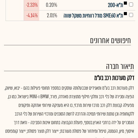
-2.33%
0.20%
ת"א-200
-4.14%
2.01%
ת"א SME60 מודל רווחיות משקל שווה
חיפושים אחרונים
תיאור חברה
דלק מערכות רכב בע"מ
דלק מערכות רכב בע"מ ותאגידים שבבעלותה עוסקים במספר תחומי פעילות בהם - יבוא, שיווק,
הפצה ומכירה של כלי רכב וחלקי חילוף מתוצרת מאזדה, פורד, BMW ו-MINI בישראל. כמו כן,
מפעילה קבוצת דלק רכב מרכז שירות מרכזי, בו היא מעניקה שירותי אחזקה ותיקונים
ללקוחותיה וכן נותנת שירותי תמיכה והדרכה לרשת הסוכנים ומרכזי השירות של כלי הרכב
הנמכרים על ידה ברחבי הארץ.בנוסף, פועלת הקבוצה בתחום איכות הסביבה - וזאת דרך
איסוף, מיון, הטמנה, טיפול ומיחזור של פסולת מעורבת; ייצור דלק תוצר פסולת; ייצור קומפוסט