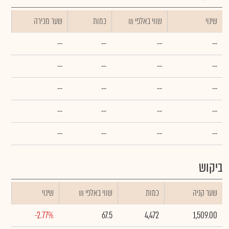
שינוי
₪ שווי באלפי
כמות
שער מכירה
--
--
--
--
--
--
--
--
--
--
--
--
--
--
--
--
--
--
--
--
ביקוש
שער קניה
כמות
₪ שווי באלפי
שינוי
-2.77%
67.5
4,472
1,509.00