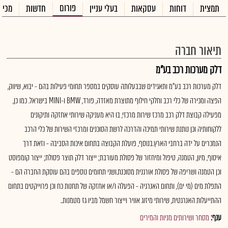
פורום
תמצית
דוחות
עסקאות
בעלי עניין
חדשות
מכיר
תיאור חברה
דלק מערכות רכב בע"מ
דלק מערכות רכב בע"מ ותאגידים שבבעלותה עוסקים במספר תחומי פעילות בהם - יבוא, שיווק,
הפצה ומכירה של כלי רכב וחלקי חילוף מתוצרת מאזדה, פורד, BMW ו-MINI בישראל. כמו כן,
מפעילה קבוצת דלק רכב מרכז שירות מרכזי, בו היא מעניקה שירותי אחזקה ותיקונים
ללקוחותיה וכן נותנת שירותי תמיכה והדרכה לרשת הסוכנים ומרכזי השירות של כלי הרכב
הנמכרים על ידה ברחבי הארץ.בנוסף, פועלת הקבוצה בתחום איכות הסביבה - וזאת דרך
איסוף, מיון, הטמנה, טיפול ומיחזור של פסולת מעורבת; ייצור דלק תוצר פסולת; ייצור קומפוסט
וכן הטמנה ושריפה של פסולת אורגנית מסוכנת.ושני תחומים נוספים בהם עוסקת החברה הם -
התפלת מים (מי ים), ותחום האנרגיה - הפעלה ו/או אחזקה של תחנות כח וכן פרוייקטים בתחום
ההתייעלות האנרגטית, שירותי מיזוג אוויר וייצור חשמל מביו גז מטמנות..
ענף:
מסחר ושירותים מניות והמירים