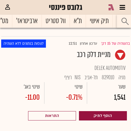
גלובס פיננסי
ראשי
תיק אישי
ת"א
וול סטריט
ארביטראז'
מט"
12:51
בהשהיה של 15 דק'
עדכון אחרון
לצפות בנתונים ללא השהיה
|
מניית דלק רכב
DELEK AUTOMOTIV
מניה
829010
תל-אביב
NIS
רציף
שער
שינוי
שינוי באג'
-11.00
-0.71%
1,541
הוסף לתיק
התראות