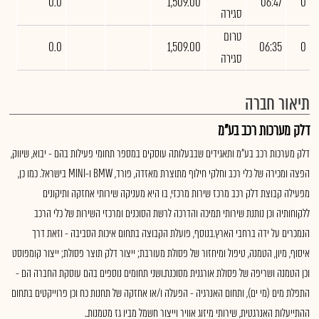
0.0
1,509.00
06:47
0
סגירה
טרום
0.0
1,509.00
06:35
0
סגירה
תיאור חברה
דלק מערכות רכב בע"מ
דלק מערכות רכב בע"מ ותאגידים שבבעלותה עוסקים במספר תחומי פעילות בהם - יבוא, שיווק,
הפצה ומכירה של כלי רכב וחלקי חילוף מתוצרת מאזדה, פורד, BMW ו-MINI בישראל. כמו כן,
מפעילה קבוצת דלק רכב מרכז שירות מרכזי, בו היא מעניקה שירותי אחזקה ותיקונים
ללקוחותיה וכן נותנת שירותי תמיכה והדרכה לרשת הסוכנים ומרכזי השירות של כלי הרכב
הנמכרים על ידה ברחבי הארץ.בנוסף, פועלת הקבוצה בתחום איכות הסביבה - וזאת דרך
איסוף, מיון, הטמנה, טיפול ומיחזור של פסולת מעורבת; ייצור דלק תוצר פסולת; ייצור קומפוסט
וכן הטמנה ושריפה של פסולת אורגנית מסוכנת.ושני תחומים נוספים בהם עוסקת החברה הם -
התפלת מים (מי ים), ותחום האנרגיה - הפעלה ו/או אחזקה של תחנות כח וכן פרוייקטים בתחום
ההתייעלות האנרגטית, שירותי מיזוג אוויר וייצור חשמל מביו גז מטמנות..