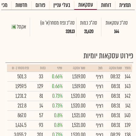
עסקאות
תמצית
דוחות
בעלי עניין
פורום
חדשות
מכיר
סה"כ עסקאות
סה"כ כמות
סה"כ נפח מסחר
(א' ₪)
אקסל
328.13
21,620
144
פירוט עסקאות יומיות
מספר
שעת עסקה
מצב
שער עסקה
שינוי
כמות
נפח מסחר ב- ₪
144
08:32
רציף
1,519.00
0.66%
33
501.3
143
08:31
רציף
1,519.00
0.66%
129
1,959.5
142
08:31
רציף
1,520.00
0.73%
81
1,231.2
141
08:31
רציף
1,520.00
0.73%
14
212.8
140
08:31
רציף
1,521.00
0.8%
57
867.0
139
08:31
רציף
1,521.00
0.8%
93
1,414.5
138
08:29
רציף
1,520.00
0.73%
201
3,055.2