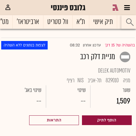
גלובס פיננסי
ראשי
תיק אישי
ת"א
וול סטריט
ארביטראז'
מט"
08:32
בהשהיה של 15 דק'
עדכון אחרון
לצפות בנתונים ללא השהיה
|
מניית דלק רכב
DELEK AUTOMOTIV
מניה
829010
תל-אביב
NIS
רציף
שער
שינוי
שינוי באג'
--
--
1,509
הוסף לתיק
התראות