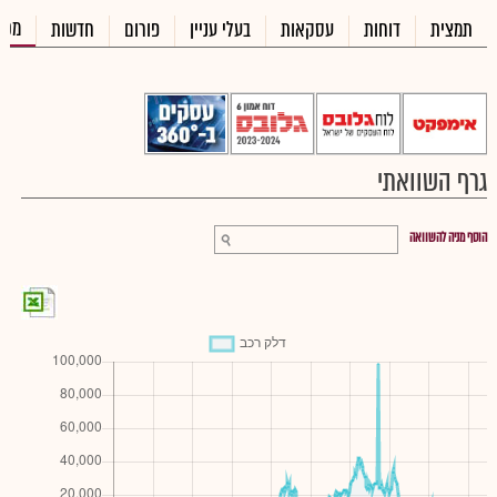
מכי
תמצית
דוחות
עסקאות
בעלי עניין
פורום
חדשות
גרף השוואתי
הוסף מניה להשוואה