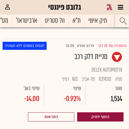
גלובס פיננסי
ראשי
תיק אישי
ת"א
וול סטריט
ארביטראז'
מט"
11:25
בהשהיה של 15 דק'
עדכון אחרון
לצפות בנתונים ללא השהיה
|
מניית דלק רכב
DELEK AUTOMOTIV
מניה
829010
תל-אביב
NIS
רציף
שער
שינוי
שינוי באג'
-14.00
-0.92%
1,514
הוסף לתיק
התראות