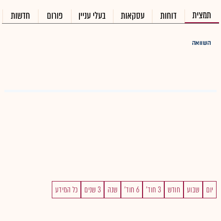
תמצית
דוחות
עסקאות
בעלי עניין
פורום
חדשות
השוואה
יום
שבוע
חודש
3 חוד'
6 חוד'
שנה
3 שנים
כל המידע