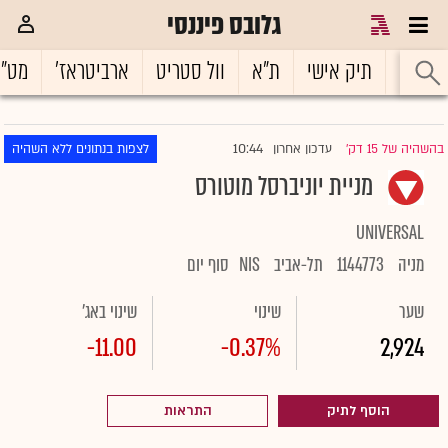
גלובס פיננסי
ראשי
תיק אישי
ת"א
וול סטריט
ארביטראז'
מט"
10:44
בהשהיה של 15 דק'
עדכון אחרון
לצפות בנתונים ללא השהיה
|
מניית יוניברסל מוטורס
UNIVERSAL
מניה
1144773
תל-אביב
NIS
סוף יום
שער
שינוי
שינוי באג'
-11.00
-0.37%
2,924
הוסף לתיק
התראות