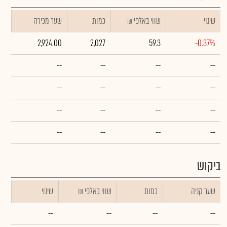
שינוי
₪ שווי באלפי
כמות
שער מכירה
2,924.00
2,027
59.3
-0.37%
--
--
--
--
--
--
--
--
--
--
--
--
--
--
--
--
ביקוש
שער קניה
כמות
₪ שווי באלפי
שינוי
--
--
--
--