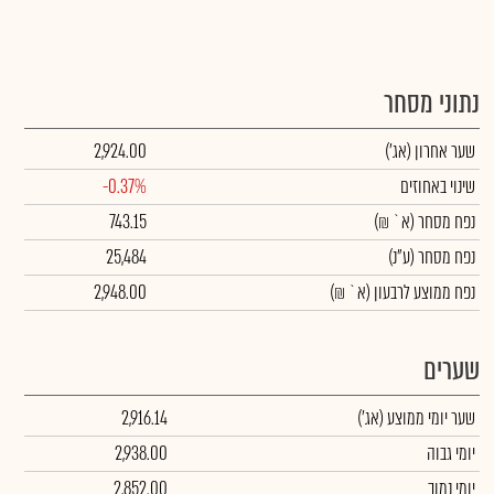
נתוני מסחר
שער אחרון
(אג')
2,924.00
שינוי באחוזים
-0.37%
נפח מסחר
(א` ₪)
743.15
נפח מסחר
(ע"נ)
25,484
נפח ממוצע לרבעון (א` ₪)
2,948.00
שערים
שער יומי ממוצע
(אג')
2,916.14
יומי גבוה
2,938.00
יומי נמוך
2,852.00