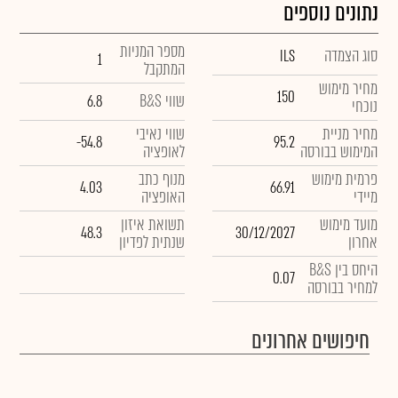
נתונים נוספים
מספר המניות
סוג הצמדה
ILS
1
המתקבל
מחיר מימוש
150
שווי B&S
6.8
נוכחי
מחיר מניית
שווי נאיבי
-54.8
95.2
המימוש בבורסה
לאופציה
פרמית מימוש
מנוף כתב
4.03
66.91
מיידי
האופציה
מועד מימוש
תשואת איזון
48.3
30/12/2027
אחרון
שנתית לפדיון
היחס בין B&S
0.07
למחיר בבורסה
חיפושים אחרונים