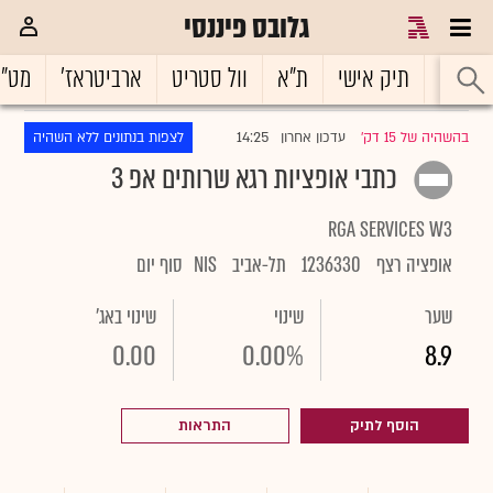
גלובס פיננסי
ראשי
תיק אישי
ת"א
וול סטריט
ארביטראז'
מט"
14:25
בהשהיה של 15 דק'
עדכון אחרון
לצפות בנתונים ללא השהיה
|
כתבי אופציות רגא שרותים אפ 3
RGA SERVICES W3
אופציה רצף
1236330
תל-אביב
NIS
סוף יום
שער
שינוי
שינוי באג'
0.00
0.00%
8.9
הוסף לתיק
התראות