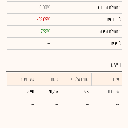
מתחילת החודש
0.00%
3 חודשים
-53.89%
מתחילת השנה
7.23%
3 שנים
--
היצע
שינוי
₪ שווי באלפי
כמות
שער מכירה
8.90
70,757
6.3
0.00%
--
--
--
--
--
--
--
--