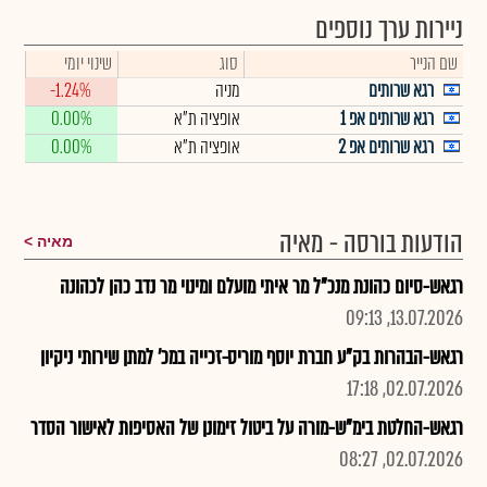
ניירות ערך נוספים
שם הנייר
סוג
שינוי יומי
רגא שרותים
מניה
-1.24%
רגא שרותים אפ 1
אופציה ת"א
0.00%
רגא שרותים אפ 2
אופציה ת"א
0.00%
הודעות בורסה - מאיה
מאיה
רגאש-סיום כהונת מנכ"ל מר איתי מועלם ומינוי מר נדב כהן לכהונה
13.07.2026, 09:13
רגאש-הבהרות בק"ע חברת יוסף מוריס-זכייה במכ' למתן שירותי ניקיון
02.07.2026, 17:18
רגאש-החלטת בימ"ש-מורה על ביטול זימונן של האסיפות לאישור הסדר
02.07.2026, 08:27