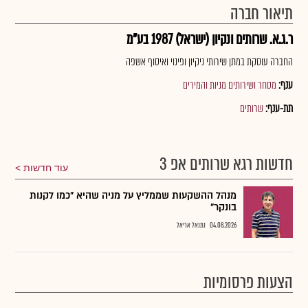
תיאור חברה
ר.ג.א. שרותים ונקיון (ישראל) 1987 בע"מ
החברה עוסקת במתן שירותי ניקיון ופינוי ואיסוף אשפה
ענף:
מסחר ושירותים מניות והמירים
תת-ענף:
שרותים
חדשות רגא שרותים אפ 3
עוד חדשות
מנהל ההשקעות שממליץ על מניה שהיא "כמו לקנות
בונקר"
04.08.2026
נתנאל אריאל
הצעות פרסומיות