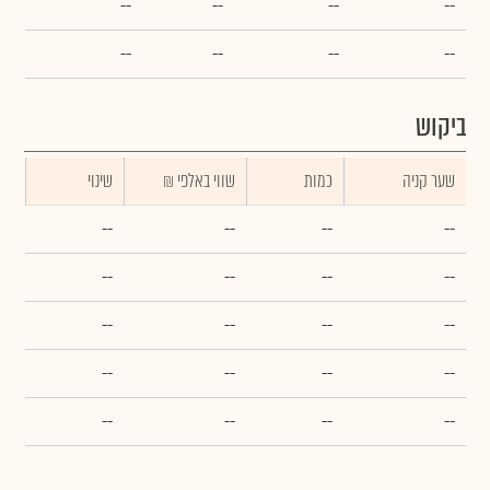
--
--
--
--
--
--
--
--
ביקוש
שער קניה
כמות
₪ שווי באלפי
שינוי
--
--
--
--
--
--
--
--
--
--
--
--
--
--
--
--
--
--
--
--