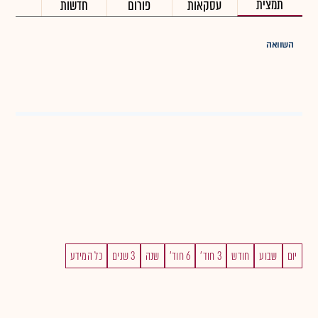
תמצית
עסקאות
פורום
חדשות
השוואה
יום
שבוע
חודש
3 חוד'
6 חוד'
שנה
3 שנים
כל המידע