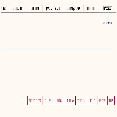
תמצית
דוחות
עסקאות
בעלי עניין
פורום
חדשות
מכיר
השוואה
יום
שבוע
חודש
3 חוד'
6 חוד'
שנה
3 שנים
כל המידע