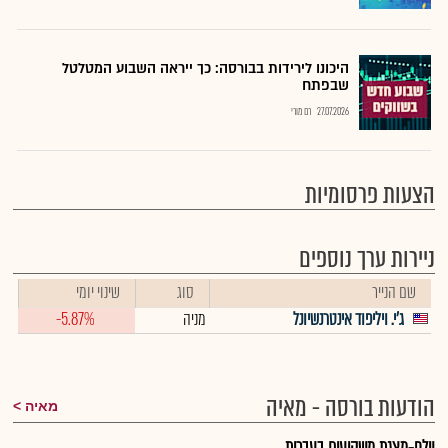
היכונו לירידות בבורסה: כך ייראה השבוע המטלטל
שבפתח
27.07.2026
רם מורי
הצעות פרסומיות
ניירות ערך נוספים
שם הנייר
סוג
שינוי יומי
ג'י. ויליפוד אינטרנשיונל
מניה
-5.87%
הודעות בורסה - מאיה
מאיה