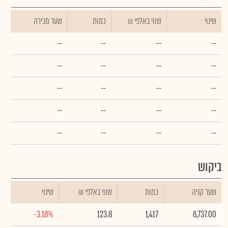
שינוי
₪ שווי באלפי
כמות
שער מכירה
--
--
--
--
--
--
--
--
--
--
--
--
--
--
--
--
--
--
--
--
ביקוש
שער קניה
כמות
₪ שווי באלפי
שינוי
-3.18%
123.8
1,417
8,737.00