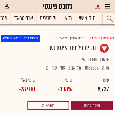
גלובס פיננסי
ראשי
תיק אישי
ת"א
וול סטריט
ארביטראז'
מט"
14:24
בהשהיה של 15 דק'
עדכון אחרון
לצפות בנתונים ללא השהיה
|
מניית ויליפוד אינטרנש
WILLI FOOD INTE
מניה
1082858
תל-אביב
NIS
סוף יום
שער
שינוי
שינוי באג'
-287.00
-3.18%
8,737
הוסף לתיק
התראות