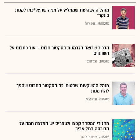
מנהל ההשקעות שממליץ על מניה שהיא "כמו לקנות
בונקר"
04.08.2026
נתנאל אריאל
הבכיר שרואה הזדמנות בסקטור חבוט - ועוד כתבות על
השווקים
01.08.2026
כתבי גלובס
מנהל ההשקעות שבטוח: זה הסקטור החבוט שהפך
להזדמנות
28.07.2026
נתנאל אריאל
מחזורי המסחר קפצו ולג'פריס יש המלצה חמה על
הבורסה בתל אביב
27.07.2026
שירי חביב-ולדהורן