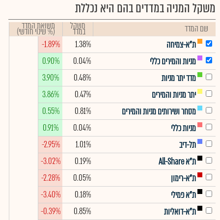
משקל המניה במדדים בהם היא נכללת
משקל
תשואת המדד
שם המדד
במדד
(% שינוי חודשי)
-1.89%
1.38%
ת"א-צמיחה
0.90%
0.04%
מניות והמירים כללי
3.90%
0.48%
מדד יתר מניות
3.86%
0.47%
יתר מניות והמירים
0.55%
0.81%
מסחר ושירותים מניות והמירים
0.91%
0.04%
מניות כללי
-2.95%
1.01%
תל-דיב
-3.02%
0.19%
ת"א All-Share
-2.28%
0.05%
ת"א-רימון
-3.40%
0.18%
ת"א פמילי
-0.39%
0.85%
ת"א-דואליות