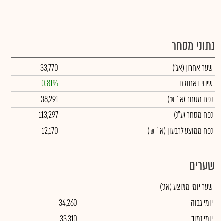
נתוני מסחר
שער אחרון
(אג')
33,770
שינוי באחוזים
0.81%
נפח מסחר
(א` ₪)
38,291
נפח מסחר
(ע"נ)
113,297
נפח ממוצע לרבעון (א` ₪)
12,170
שערים
שער יומי ממוצע
(אג')
--
יומי גבוה
34,260
יומי נמוך
33,310