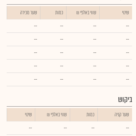
שינוי
₪ שווי באלפי
כמות
שער מכירה
--
--
--
--
--
--
--
--
--
--
--
--
--
--
--
--
--
--
--
--
ביקוש
שער קניה
כמות
₪ שווי באלפי
שינוי
--
--
--
--