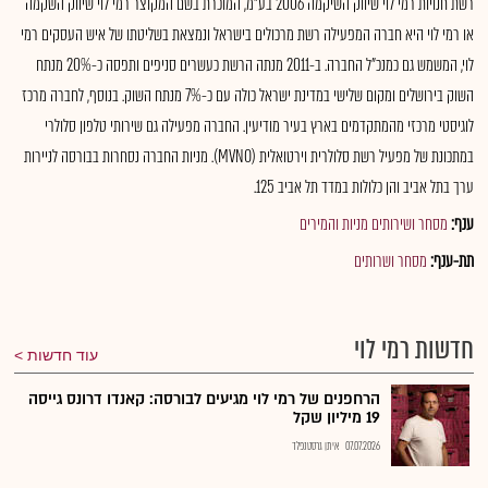
רשת חנויות רמי לוי שיווק השיקמה 2006 בע"מ, המוכרת בשם המקוצר רמי לוי שיווק השקמה
או רמי לוי היא חברה המפעילה רשת מרכולים בישראל ונמצאת בשליטתו של איש העסקים רמי
לוי, המשמש גם כמנכ"ל החברה. ב-2011 מנתה הרשת כעשרים סניפים ותפסה כ-20% מנתח
השוק בירושלים ומקום שלישי במדינת ישראל כולה עם כ-7% מנתח השוק. בנוסף, לחברה מרכז
לוגיסטי מרכזי מהמתקדמים בארץ בעיר מודיעין. החברה מפעילה גם שירותי טלפון סלולרי
במתכונת של מפעיל רשת סלולרית וירטואלית (MVNO)‏. מניות החברה נסחרות בבורסה לניירות
ערך בתל אביב והן כלולות במדד תל אביב 125.
ענף:
מסחר ושירותים מניות והמירים
תת-ענף:
מסחר ושרותים
חדשות רמי לוי
עוד חדשות
הרחפנים של רמי לוי מגיעים לבורסה: קאנדו דרונס גייסה
19 מיליון שקל
07.07.2026
איתן גרסטנפלד