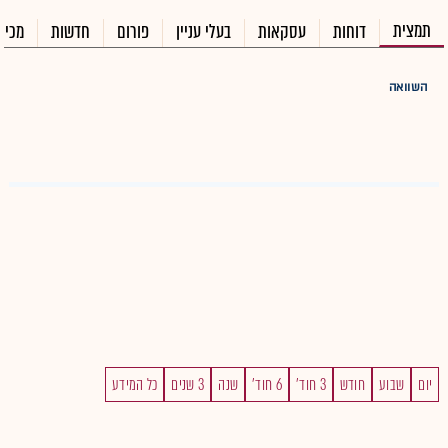
תמצית
דוחות
עסקאות
בעלי עניין
פורום
חדשות
מכיר
השוואה
יום
שבוע
חודש
3 חוד'
6 חוד'
שנה
3 שנים
כל המידע