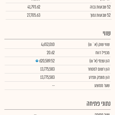
52 שבועות גבוה
41,793.62
52 שבועות נמוך
27,705.63
שווי
שווי שוק
(א` ₪)
4,652,010
מכפיל רווח
20.62
הון עצמי
(א' ₪)
620,589.52
הון רשום למסחר
13,775,583
הון מונפק ונפרע
13,775,583
שער ממוצע
--
נתוני פתיחה
שער פתיחה
--