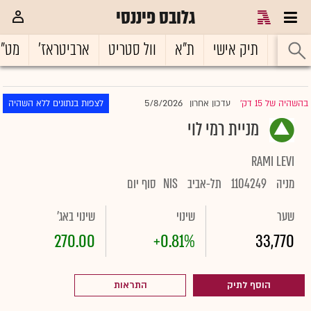
גלובס פיננסי
ראשי
תיק אישי
ת"א
וול סטריט
ארביטראז'
מט"
5/8/2026
בהשהיה של 15 דק'
עדכון אחרון
לצפות בנתונים ללא השהיה
|
מניית רמי לוי
RAMI LEVI
מניה
1104249
תל-אביב
NIS
סוף יום
שער
שינוי
שינוי באג'
270.00
+0.81%
33,770
הוסף לתיק
התראות