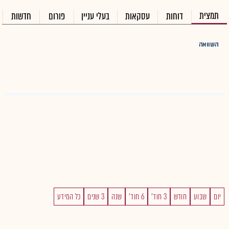
תמצית
דוחות
עסקאות
בעלי עניין
פורום
חדשות
השוואה
יום
שבוע
חודש
3 חוד'
6 חוד'
שנה
3 שנים
כל המידע