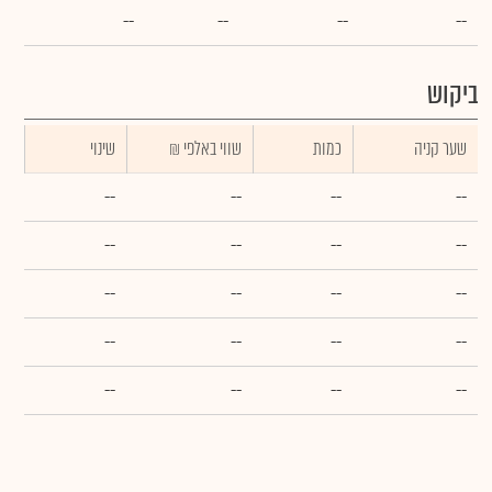
--
--
--
--
ביקוש
שער קניה
כמות
₪ שווי באלפי
שינוי
--
--
--
--
--
--
--
--
--
--
--
--
--
--
--
--
--
--
--
--