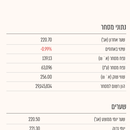
נתוני מסחר
שער אחרון
(אג')
220.70
שינוי באחוזים
-0.99%
נפח מסחר
(א` ₪)
139.13
נפח מסחר
(ע"נ)
63,096
שווי שוק
(א` ₪)
256.00
הון רשום למסחר
29,145,834
שערים
שער יומי ממוצע
(אג')
220.50
יומי גבוה
221.30