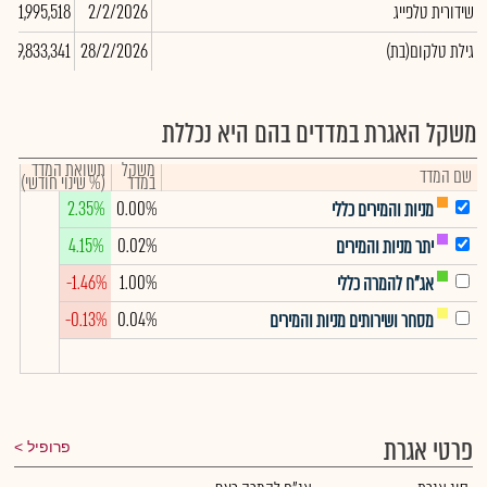
שידורית טלפייג
2/2/2026
-1,995,518
0
(גילת טלקום(בת
28/2/2026
-9,833,341
0
משקל האגרת במדדים בהם היא נכללת
משקל
תשואת המדד
שם המדד
במדד
(% שינוי חודשי)
2.35%
0.00%
מניות והמירים כללי
4.15%
0.02%
יתר מניות והמירים
-1.46%
1.00%
אג"ח להמרה כללי
-0.13%
0.04%
מסחר ושירותים מניות והמירים
פרטי אגרת
פרופיל