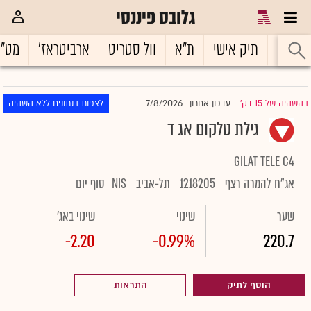
גלובס פיננסי
ראשי
תיק אישי
ת"א
וול סטריט
ארביטראז'
מט"
7/8/2026
בהשהיה של 15 דק'
עדכון אחרון
לצפות בנתונים ללא השהיה
|
גילת טלקום אג ד
GILAT TELE C4
אג"ח להמרה רצף
1218205
תל-אביב
NIS
סוף יום
שער
שינוי
שינוי באג'
-2.20
-0.99%
220.7
הוסף לתיק
התראות