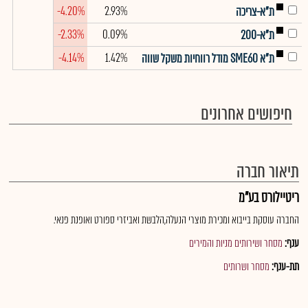
-4.20%
2.93%
ת"א-צריכה
-2.33%
0.09%
ת"א-200
-4.14%
1.42%
ת"א SME60 מודל רווחיות משקל שווה
חיפושים אחרונים
תיאור חברה
ריטיילורס בע"מ
החברה עוסקת בייבוא ומכירת מוצרי הנעלה,הלבשת ואביזרי ספורט ואופנת פנאי.
ענף:
מסחר ושירותים מניות והמירים
תת-ענף:
מסחר ושרותים