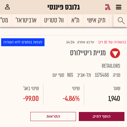
גלובס פיננסי
ראשי
תיק אישי
ת"א
וול סטריט
ארביטראז'
מט"
14:24
בהשהיה של 15 דק'
עדכון אחרון
לצפות בנתונים ללא השהיה
|
מניית ריטיילורס
RETAILORS
מניה
1175488
תל-אביב
NIS
סוף יום
שער
שינוי
שינוי באג'
-99.00
-4.86%
1,940
הוסף לתיק
התראות