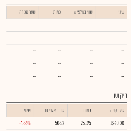
שינוי
₪ שווי באלפי
כמות
שער מכירה
--
--
--
--
--
--
--
--
--
--
--
--
--
--
--
--
--
--
--
--
ביקוש
שער קניה
כמות
₪ שווי באלפי
שינוי
-4.86%
508.2
26,195
1,940.00