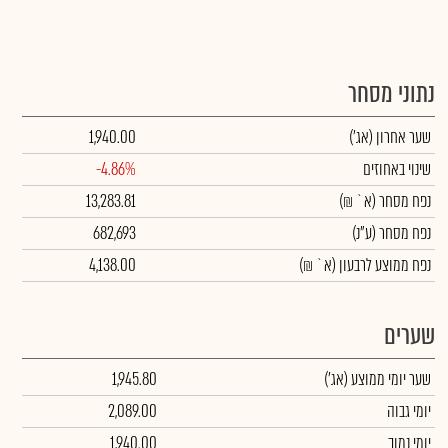
נתוני מסחר
שער אחרון
(אג')
1,940.00
שינוי באחוזים
-4.86%
נפח מסחר
(א` ₪)
13,283.81
נפח מסחר
(ע"נ)
682,693
נפח ממוצע לרבעון (א` ₪)
4,138.00
שערים
שער יומי ממוצע
(אג')
1,945.80
יומי גבוה
2,089.00
יומי נמוך
1,940.00