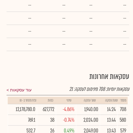
--
--
--
--
--
--
--
--
--
--
--
--
--
--
--
--
עסקאות אחרונות
עסקאות יומיות:
708
מינימום לעסקה:
21
עוד עסקאות
מספר
שעת עסקה
שער עסקה
שינוי
כמות
נפח מסחר ב- ₪
12,178,780.0
627,772
-4.86%
1,940.00
14:24
708
769.1
38
-0.74%
2,024.00
13:44
580
532.7
26
0.49%
2,049.00
13:43
579