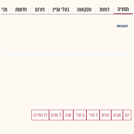
תמצית
דוחות
עסקאות
בעלי עניין
פורום
חדשות
מכיר
השוואה
יום
שבוע
חודש
3 חוד'
6 חוד'
שנה
3 שנים
כל המידע