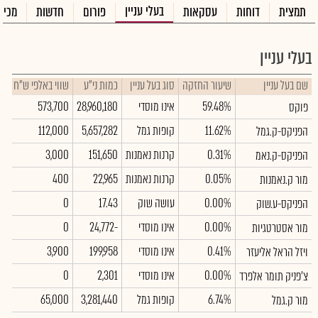
בעלי עניין
תמצית
דוחות
עסקאות
פורום
חדשות
מכיר
בעלי עניין
שם בעל עניין
שיעור החזקה
סוג בעל עניין
כמות ני"ע
שווי באלפי ש"ח
59.48%
אינו מוסדי
28,960,180
573,700
פוקס
11.62%
קופות גמל
5,657,282
112,000
הפניקס-ק.גמל
0.31%
קרנות נאמנות
151,650
3,000
הפניקס-ק.נאמ
0.05%
קרנות נאמנות
22,965
400
מור ק.נאמנות
0.00%
עושה שוק
17.43
0
הפניקס-ע.שוק
0.00%
אינו מוסדי
-24,772
0
מור אסטרטגיות
0.41%
אינו מוסדי
199,958
3,900
ויזל הראל אליעזר
0.00%
אינו מוסדי
2,301
0
צ'פניק תומר אלפרד
6.74%
קופות גמל
3,281,440
65,000
מור ק.גמל