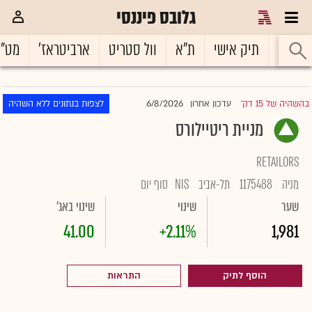
גלובס פיננסי
ראשי
תיק אישי
ת"א
וול סטריט
ארביטראז'
מט"
6/8/2026
בהשהיה של 15 דק'
עדכון אחרון
לצפות בנתונים ללא השהיה
|
מניית ריטיילורס
RETAILORS
מניה
1175488
תל-אביב
NIS
סוף יום
שער
שינוי
שינוי באג'
41.00
+2.11%
1,981
הוסף לתיק
התראות