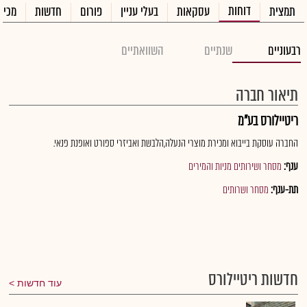
דוחות
תמצית
עסקאות
בעלי עניין
פורום
חדשות
מכיר
רבעוניים
שנתיים
השוואתיים
תיאור חברה
ריטיילורס בע"מ
החברה עוסקת בייבוא ומכירת מוצרי הנעלה,הלבשת ואביזרי ספורט ואופנת פנאי.
ענף:
מסחר ושירותים מניות והמירים
תת-ענף:
מסחר ושרותים
חדשות ריטיילורס
עוד חדשות