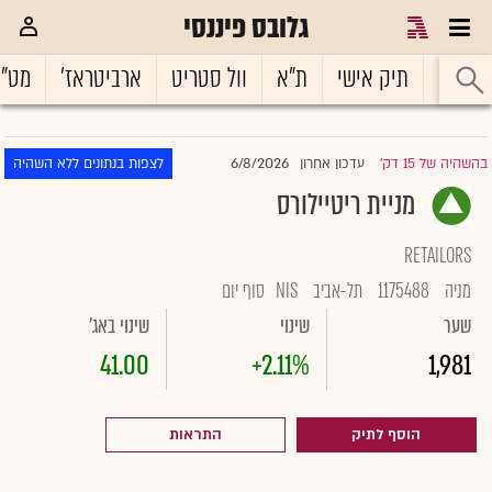
גלובס פיננסי
ראשי
תיק אישי
ת"א
וול סטריט
ארביטראז'
מט"
6/8/2026
בהשהיה של 15 דק'
עדכון אחרון
לצפות בנתונים ללא השהיה
|
מניית ריטיילורס
RETAILORS
מניה
1175488
תל-אביב
NIS
סוף יום
שער
שינוי
שינוי באג'
41.00
+2.11%
1,981
הוסף לתיק
התראות