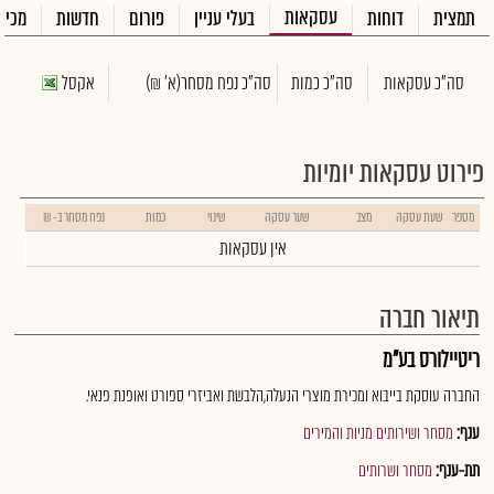
עסקאות
תמצית
דוחות
בעלי עניין
פורום
חדשות
מכיר
סה"כ עסקאות
סה"כ כמות
סה"כ נפח מסחר
(א' ₪)
אקסל
פירוט עסקאות יומיות
מספר
שעת עסקה
מצב
שער עסקה
שינוי
כמות
נפח מסחר ב- ₪
אין עסקאות
תיאור חברה
ריטיילורס בע"מ
החברה עוסקת בייבוא ומכירת מוצרי הנעלה,הלבשת ואביזרי ספורט ואופנת פנאי.
ענף:
מסחר ושירותים מניות והמירים
תת-ענף:
מסחר ושרותים