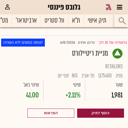
גלובס פיננסי
ראשי
תיק אישי
ת"א
וול סטריט
ארביטראז'
מט"
6/8/2026
בהשהיה של 15 דק'
עדכון אחרון
לצפות בנתונים ללא השהיה
|
מניית ריטיילורס
RETAILORS
מניה
1175488
תל-אביב
NIS
סוף יום
שער
שינוי
שינוי באג'
41.00
+2.11%
1,981
הוסף לתיק
התראות