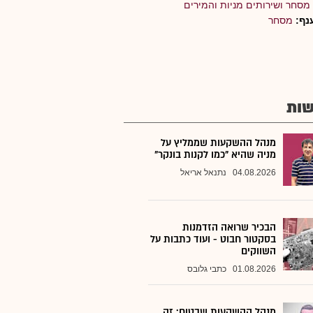
מסחר ושירותים מניות והמירים
נף:
מסחר
ות
מנהל ההשקעות שממליץ על
מניה שהיא "כמו לקנות בונקר"
04.08.2026
נתנאל אריאל
הבכיר שרואה הזדמנות
בסקטור חבוט - ועוד כתבות על
השווקים
01.08.2026
כתבי גלובס
מנהל ההשקעות שבטוח: זה