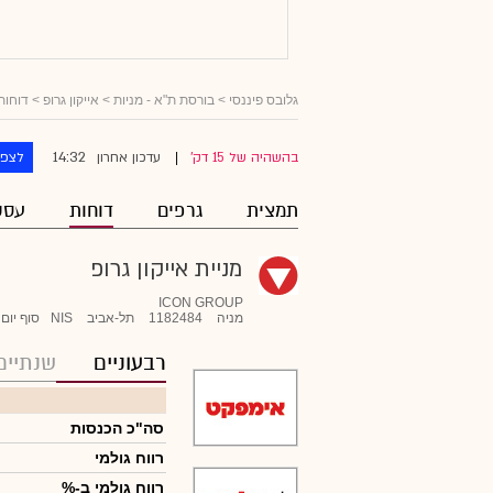
גלובס פיננסי
>
בורסת ת"א - מניות
>
אייקון גרופ
> דוחות
14:32
בהשהיה של 15 דק'
עדכון אחרון
לצפו
|
תמצית
גרפים
דוחות
עסק
מניית אייקון גרופ
ICON GROUP
מניה
1182484
תל-אביב
NIS
סוף יום
רבעוניים
שנתיים
סה"כ הכנסות
רווח גולמי
רווח גולמי ב-%