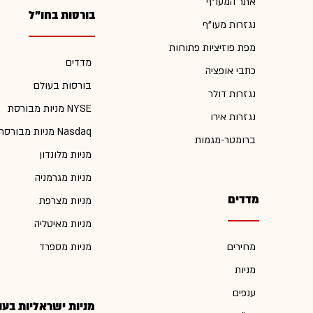
אתר המעו"ף
בורסות בחו"ל
נגזרות מעו"ף
מפת פוזיציות פתוחות
מדדים
כתבי אופציה
בורסות בעולם
נגזרות דולר
מניות מבורסת NYSE
נגזרות אירו
מניות מבורסת Nasdaq
ברומטר-מגמות
מניות מלונדון
מניות מגרמניה
מדדים
מניות מצרפת
מניות מאיטליה
מחירים
מניות מספרד
מניות
ענפים
מניות ישראליות בעו