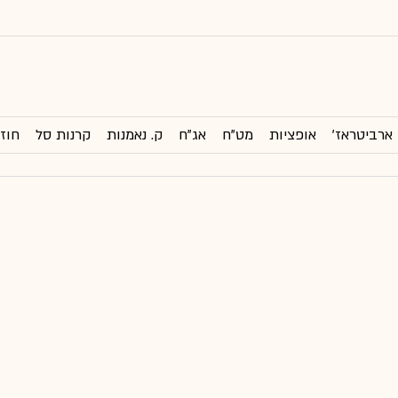
ארביטראז'
אופציות
מט"ח
אג"ח
ק. נאמנות
קרנות סל
חוזי