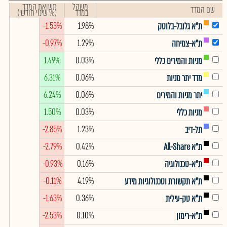
משקל
תשואת המדד
שם המדד
במדד
(% שינוי חודשי)
-1.53%
1.98%
ת"א גלובל-בלוטק
-0.97%
1.29%
ת"א-צמיחה
1.49%
0.03%
מניות והמירים כללי
6.31%
0.06%
מדד יתר מניות
6.24%
0.06%
יתר מניות והמירים
1.50%
0.03%
מניות כללי
-2.85%
1.23%
תל-דיב
-2.79%
0.42%
ת"א All-Share
-0.93%
0.16%
ת"א-טכנולוגיה
-0.11%
4.19%
ת"א תקשורת וטכנולוגיות מידע
-1.63%
0.36%
ת"א טק-עילית
-2.53%
0.10%
ת"א-רימון