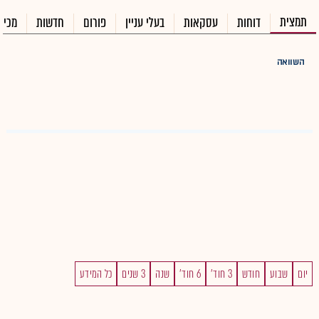
תמצית
דוחות
עסקאות
בעלי עניין
פורום
חדשות
מכיר
השוואה
יום
שבוע
חודש
3 חוד'
6 חוד'
שנה
3 שנים
כל המידע