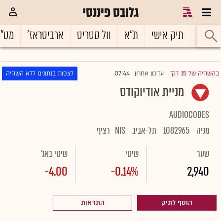
גלובס פיננסי
ראשי
תיק אישי
ת"א
וול סטריט
ארביטראז'
מט"
07:44
בהשהיה של 15 דק'
עדכון אחרון
לצפות בנתונים ללא השהיה
|
מניית אודיוקודס
AUDIOCODES
מניה
1082965
תל-אביב
NIS
רציף
שער
שינוי
שינוי באג'
-4.00
-0.14%
2,940
הוסף לתיק
התראות