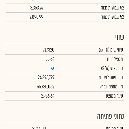
52 שבועות גבוה
3,353.74
52 שבועות נמוך
2,090.99
שווי
שווי שוק
(א` ₪)
717,320
מכפיל רווח
33.84
הון עצמי
(א' $)
הון רשום למסחר
24,398,797
הון מונפק ונפרע
65,730,082
שער ממוצע
2,936.64
נתוני פתיחה
שער פתיחה
2,944.00