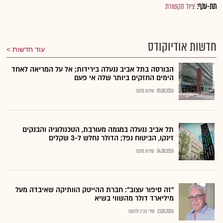
תת-ענף:
ציוד תקשורת
חדשות אודיוקודס
עוד חדשות
הבורסה בתל אביב ננעלה בירידות; אל על המריאה לאחד
הימים החזקים ביותר שלה אי פעם
05.08.2026
שירות גלובס
תל אביב ננעלה במגמה מעורבת, הטכנולוגיה והבנקים
זינקו, הביטוח נפל; הדולר נחלש ל-3 שקלים
04.08.2026
שירות גלובס
"זה סיפור עצוב": חברת ההייטק הוותיקה שאיבדה מעל
מיליארד דולר מהשווי בשיא
13.05.2026
שירי חביב-ולדהורן