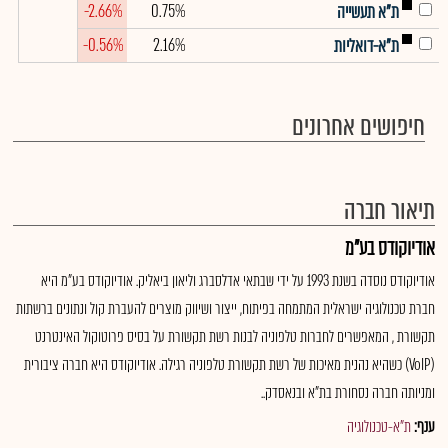
-2.66%
0.75%
ת"א תעשייה
-0.56%
2.16%
ת"א-דואליות
חיפושים אחרונים
תיאור חברה
אודיוקודס בע"מ
אודיוקודס נוסדה בשנת 1993 על ידי שבתאי אדלסברג וליאון ביאליק. אודיוקודס בע"מ היא
חברת טכנולוגיה ישראלית המתמחה בפיתוח, ייצור ושיווק מוצרים להעברת קול ונתונים ברשתות
תקשורת , המאפשרים לחברות טלפוניה לבנות רשת תקשורת על בסיס פרוטוקול האינטרנט
(VoIP) כשהיא נהנית מאיכות של רשת תקשורת טלפוניה רגילה. אודיוקודס היא חברה ציבורית
ומניותה חברה נסחורת בת"א ובנאסדק..
ענף:
ת"א-טכנולוגיה