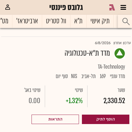
גלובס פיננסי
ראשי
תיק אישי
ת"א
וול סטריט
ארביטראז'
מט"
6/8/2026
עדכון אחרון
מדד ת"א-טכנולוגיה
TA-Technology
מדד ענפי
169
תל-אביב
NIS
סוף יום
שער
שינוי
שינוי באג'
0.00
+1.32%
2,330.52
הוסף לתיק
התראות