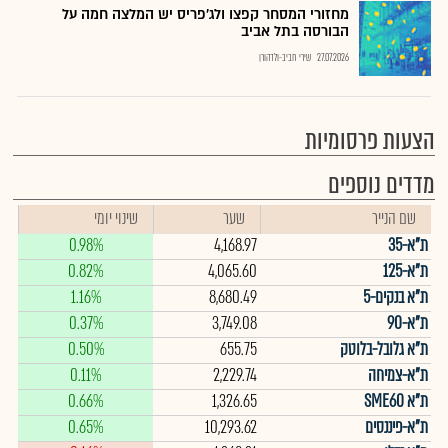
מחזורי המסחר קפצו ולג'פריס יש המלצה חמה על
הבורסה בתל אביב
27.07.2026
שירי חביב-ולדהורן
הצעות פרסומיות
מדדים נוספים
שם הנייר
שער
שינוי יומי
ת"א-35
4,168.97
0.98%
ת"א-125
4,065.60
0.82%
ת"א בנקים-5
8,680.49
1.16%
ת"א-90
3,749.08
0.37%
ת"א גלובל-בלוטק
655.75
0.50%
ת"א-צמיחה
2,229.74
0.11%
ת"א SME60
1,326.65
0.66%
ת"א-פיננסים
10,293.62
0.65%