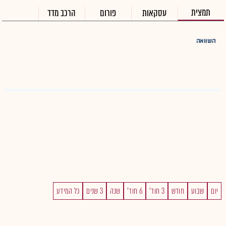
תמצית
עסקאות
פורום
הרכב מדד
השוואה
יום
שבוע
חודש
3 חוד'
6 חוד'
שנה
3 שנים
כל המידע