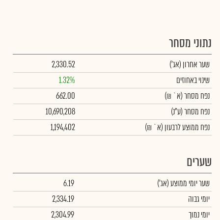
נתוני מסחר
שער אחרון
(אג')
2,330.52
שינוי באחוזים
1.32%
נפח מסחר
(א` ₪)
662.00
נפח מסחר
(ע"נ)
10,690,208
נפח ממוצע לרבעון (א` ₪)
1,194,402
שערים
שער יומי ממוצע
(אג')
6.19
יומי גבוה
2,334.19
יומי נמוך
2,304.99