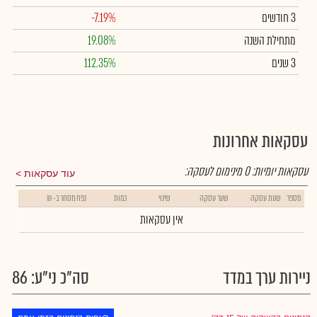
3 חודשים
-7.19%
מתחילת השנה
19.08%
3 שנים
112.35%
עסקאות אחרונות
עסקאות יומיות:
0
מינימום לעסקה:
עוד עסקאות
מספר
שעת עסקה
שער עסקה
שינוי
כמות
נפח מסחר ב- ₪
אין עסקאות
ניירות ערך במדד
סה"כ ני"ע: 86