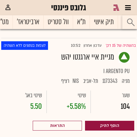
גלובס פיננסי
ראשי
תיק אישי
ת"א
וול סטריט
ארביטראז'
מט"
10:52
בהשהיה של 15 דק'
עדכון אחרון
לצפות בנתונים ללא השהיה
|
מניית איי ארגנטו יהש
I ARGENTO PU
מניה
1173343
תל-אביב
NIS
רציף
שער
שינוי
שינוי באג'
5.50
+5.58%
104
הוסף לתיק
התראות