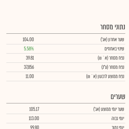
נתוני מסחר
שער אחרון
(אג')
104.00
שינוי באחוזים
5.58%
נפח מסחר
(א` ₪)
39.81
נפח מסחר
(ע"נ)
37,856
נפח ממוצע לרבעון (א` ₪)
11.00
שערים
שער יומי ממוצע
(אג')
105.17
יומי גבוה
113.00
יומי נמוך
99.80