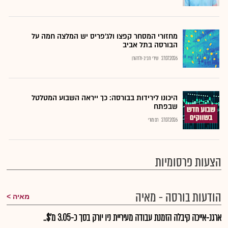
מחזורי המסחר קפצו ולג'פריס יש המלצה חמה על
הבורסה בתל אביב
27.07.2026
שירי חביב-ולדהורן
היכונו לירידות בבורסה: כך ייראה השבוע המטלטל
שבפתח
27.07.2026
רם מורי
הצעות פרסומיות
הודעות בורסה - מאיה
מאיה
ארגנ-אייכה קיבלה הזמנת עבודה מעיריית ניו יורק בסך כ-3.05 מ'$..