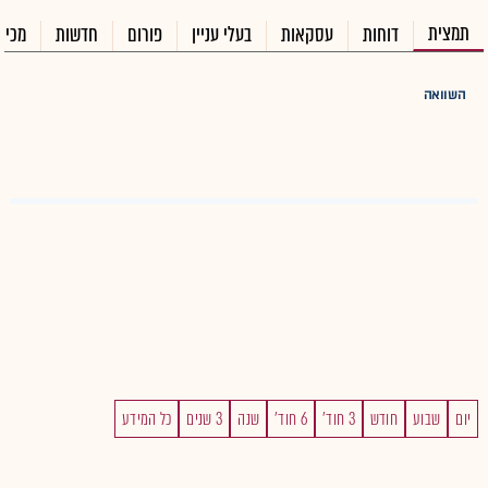
תמצית
דוחות
עסקאות
בעלי עניין
פורום
חדשות
מכיר
השוואה
יום
שבוע
חודש
3 חוד'
6 חוד'
שנה
3 שנים
כל המידע