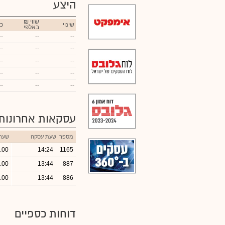
היצע
₪ שווי
שינוי
כ
באלפי
--
--
--
--
--
--
--
--
--
--
--
--
--
--
--
עסקאות אחרונות
מספר
שעת עסקה
שער
.00
14:24
1165
.00
13:44
887
.00
13:44
886
דוחות כספיים