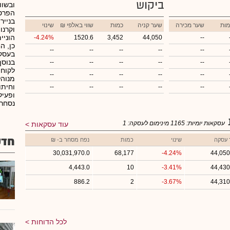
ביקוש
ובשוו
הפרטי
בנייר
מות
שער מכירה
שער קניה
כמות
₪ שווי באלפי
שינוי
וקרנו
הוניי
-4.24%
1520.6
3,452
44,050
--
כן, ה
--
--
--
--
--
בעסקא
בנוסף
--
--
--
--
--
לקוחו
--
--
--
--
--
מנוהל
וחיתו
--
--
--
--
--
ופעיל
נסחרת
עסקאות יומיות:
1165
מינימום לעסקה:
1
עוד עסקאות
חדש
 עסקה
שינוי
כמות
נפח מסחר ב- ₪
30,031,970.0
68,177
-4.24%
44,050
4,443.0
10
-3.41%
44,430
886.2
2
-3.67%
44,310
לכל הדוחות