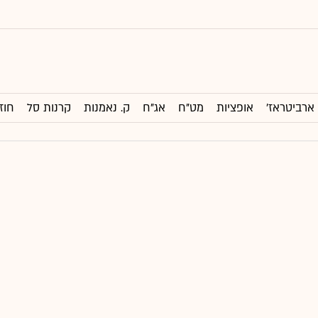
ארביטראז'
אופציות
מט"ח
אג"ח
ק. נאמנות
קרנות סל
חוז