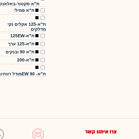
ת"א סקטור-באלאנס
ת"א פמילי
ת"א-125 אקלים נקי
מדלקים
ת"א-125EW
ת"א-125 ערך
ת"א 90 ובנקים
ת"א-200
ת"א- EW 90מודל רווחיות
צרו איתנו קשר