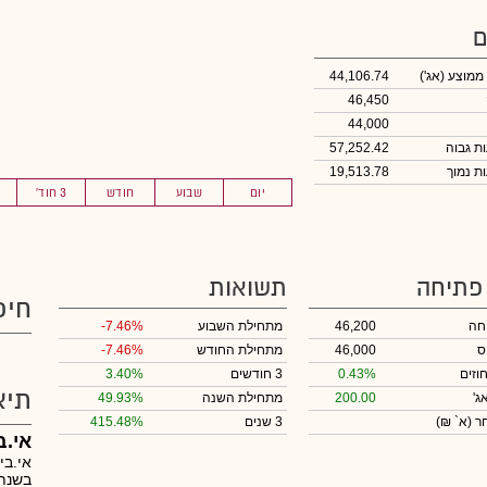
ם
 ממוצע
(אג')
44,106.74
46,450
44,000
57,252.42
19,513.78
יום
שבוע
חודש
3 חוד'
 פתיחה
תשואות
חיפ
חה
46,200
מתחילת השבוע
-7.46%
ס
46,000
מתחילת החודש
-7.46%
וזים
0.43%
3 חודשים
3.40%
תיא
ג'
200.00
מתחילת השנה
49.93%
חר
(א` ₪)
3 שנים
415.48%
אי.ב
אי.בי