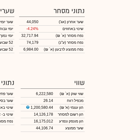
נתוני מסחר
שערי
שער אחרון
(אג')
44,050
שער יומי
שינוי באחוזים
-4.24%
יומי גבוה
נפח מסחר
(א` ₪)
32,717.94
יומי נמוך
נפח מסחר
(ע"נ)
74,179
52 שבועות גבוה
נפח ממוצע לרבעון (א` ₪)
6,984.00
52 שבועות נמוך
שווי
נתוני
שווי שוק
(א` ₪)
6,222,580
שער פתי
מכפיל רווח
26.14
שער בסי
הון עצמי
(א' ₪)
1,200,580.44
שינוי באח
הון רשום למסחר
14,126,178
שינוי
ב- א
הון מונפק ונפרע
16,175,012
נפח מס
שער ממוצע
44,106.74