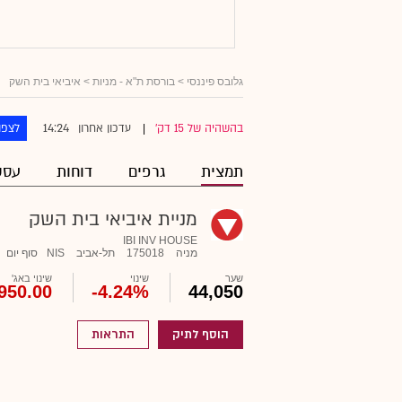
גלובס פיננסי
>
בורסת ת"א - מניות
> איביאי בית השק
14:24
בהשהיה של 15 דק'
עדכון אחרון
לצפו
|
תמצית
גרפים
דוחות
עסק
מניית איביאי בית השק
IBI INV HOUSE
מניה
175018
תל-אביב
NIS
סוף יום
שער
שינוי
שינוי באג'
950.00
-4.24%
44,050
הוסף לתיק
התראות