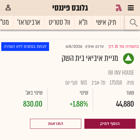
גלובס פיננסי
ראשי
תיק אישי
ת"א
וול סטריט
ארביטראז'
מט"
6/8/2026
בהשהיה של 15 דק'
עדכון אחרון
לצפות בנתונים ללא השהיה
|
מניית איביאי בית השק
IBI INV HOUSE
מניה
175018
תל-אביב
NIS
סוף יום
שער
שינוי
שינוי באג'
830.00
+1.88%
44,880
הוסף לתיק
התראות