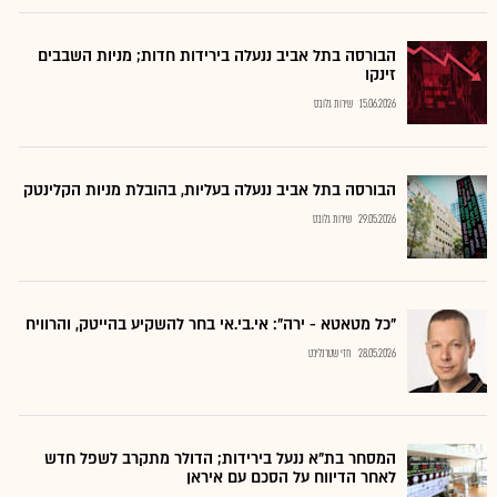
הבורסה בתל אביב ננעלה בירידות חדות; מניות השבבים
זינקו
15.06.2026
שירות גלובס
הבורסה בתל אביב ננעלה בעליות, בהובלת מניות הקלינטק
29.05.2026
שירות גלובס
"כל מטאטא - ירה": אי.בי.אי בחר להשקיע בהייטק, והרוויח
28.05.2026
חזי שטרנליכט
המסחר בת"א ננעל בירידות; הדולר מתקרב לשפל חדש
לאחר הדיווח על הסכם עם איראן