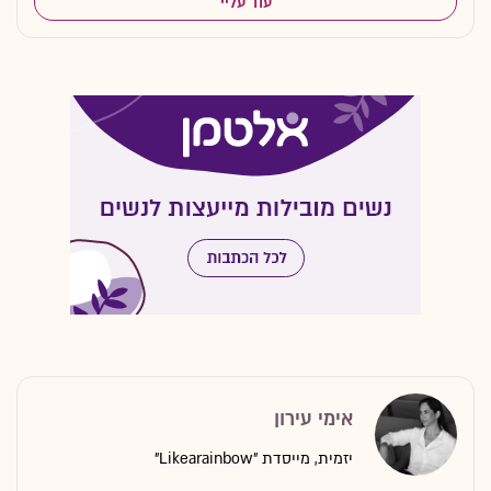
עוד עליי
אימי עירון
יזמית, מייסדת "Likearainbow"