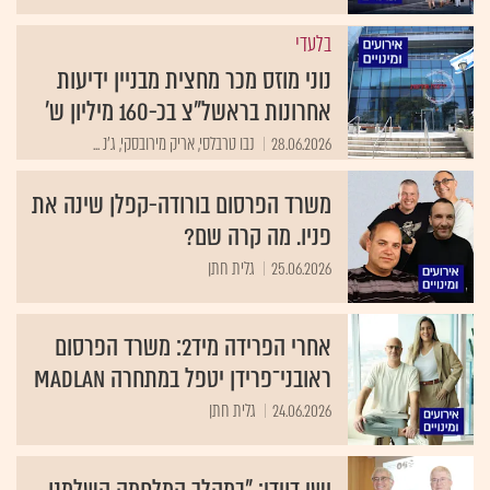
בלעדי
נוני מוזס מכר מחצית מבניין ידיעות
אחרונות בראשל"צ בכ-160 מיליון ש'
28.06.2026
נבו טרבלסי, אריק מירובסקי, ג'נ ...
משרד הפרסום בורודה-קפלן שינה את
פניו. מה קרה שם?
25.06.2026
גלית חתן
אחרי הפרידה מיד2: משרד הפרסום
ראובני־פרידן יטפל במתחרה madlan
24.06.2026
גלית חתן