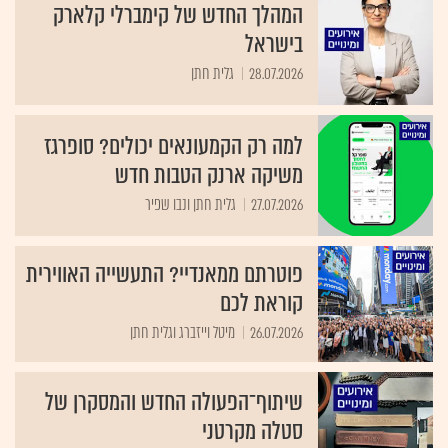
המהלך החדש של קימברלי קלארק
בישראל
28.07.2026
גלית חתן
למה רק הקמעונאים יכולים? סופרגז
משיקה ארנק הטבות חדש
27.07.2026
גלית חתן ונבו שפיר
פוטרתם ממאנדיי? התעשייה האווירית
קוראת לכם
26.07.2026
מיטל וייזברג וגלית חתן
שיתוף־הפעולה החדש והמסקרן של
סטלה מקרטני