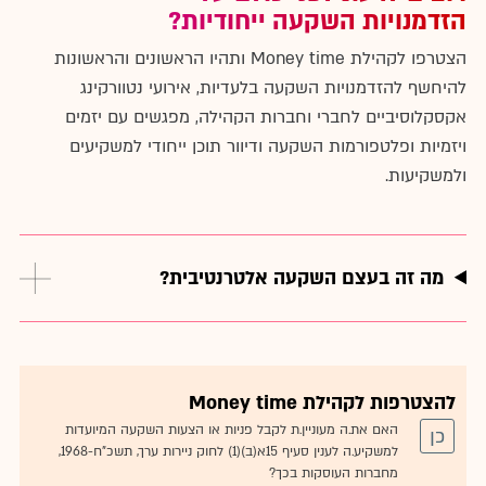
הזדמנויות השקעה ייחודיות?
הצטרפו לקהילת Money time ותהיו הראשונים והראשונות
להיחשף להזדמנויות השקעה בלעדיות, אירועי נטוורקינג
אקסקלוסיביים לחברי וחברות הקהילה, מפגשים עם יזמים
ויזמיות ופלטפורמות השקעה ודיוור תוכן ייחודי למשקיעים
ולמשקיעות.
מה זה בעצם השקעה אלטרנטיבית?
להצטרפות לקהילת Money time
האם את.ה מעוניין.ת לקבל פניות או הצעות השקעה המיועדות
כן
למשקיע.ה לענין סעיף 15א(ב)(1) לחוק ניירות ערך, תשכ"ח-1968,
מחברות העוסקות בכך?