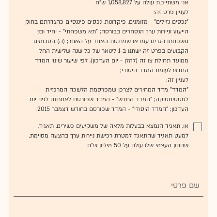
אני משתייכ.ת עולה על 1,058,827
ש"ח.
לעניין פרט זה:
"נכסים נזילים" - מזומנים, פיקדונות, נכסים פיננסיים כהגדרתם בחוק
הייעוץ וניירות ערך הנסחרים בבורסה; "תא משפחתי" - יחיד ובני
משפחתו הגרים עמו או שפרנסת האחד על האחר; (ה) הסכומים
הקבועים בפרט זה ישתנו ב-1 לינואר של כל שנה שלישית החל
ממועד תחילת צו זה (להלן - יום העדכון), לפי שיעור שינוי המדד
החדש לעומת המדד היסודי;
לעניין זה:
"המדד" מדד המחירים לצרכן שמפרסמת הלשכה המרכזית
לסטטיסטיקה; "המדד החדש" - המדד שפורסם לאחרונה לפני יום
העדכון; "המדד היסודי" - המדד שפורסם בחודש דצמבר 2015.
או, תאגיד הנמצא בבעלות מלאה של משקיעים כשירים. תאגיד,
למעט תאגיד שהתאגד למטרת רכישת ניירות ערך בהצעה מסוימת,
שההון העצמי שלו עולה על 50 מיליון ש"ח.
שם פרטי