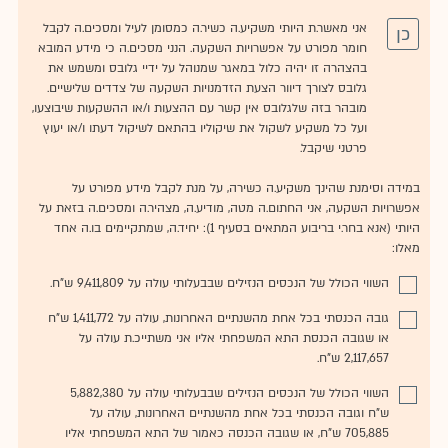
אני מאשר.ת היותי משקיע.ה כשיר.ה כמסומן לעיל ומסכים.ה לקבל
כן
חומר מפורט על אפשרויות השקעה. הנני מסכים.ה כי מידע המובא
בהצהרה זו יהיה כלול במאגר שמנוהל על ידיי גלובס ומשמש את
גלובס לצורך דיוור הצעת הזדמנויות השקעה של צדדים שלישיים.
מובהר בזה שלגלובס אין קשר עם ההצעות ו/או ההשקעות שיבוצעו,
ועל כל משקיע לשקול את שיקוליו בהתאם לשיקול דעתו ו/או יעוץ
פרטני שיקבל.
במידה וסימנת שהינך משקיע.ה כשירה, על מנת לקבל מידע מפורט על
אפשרויות השקעה, אני החתום.ה מטה, מודיע.ה, מצהיר.ה ומסכים.ה בזאת על
היותי (אנא בחר.י בריבוע המתאים בסעיף 1): יחיד.ה, שמתקיימים בו.ה אחד
מאלו:
השווי הכולל של הנכסים הנזילים שבבעלותי עולה על 9,411,809 ש"ח.
גובה הכנסתי בכל אחת מהשנתיים האחרונות, עולה על 1,411,772 ש"ח
או שגובה הכנסת התא המשפחתי אליו אני משתייכ.ת עולה על
2,117,657 ש"ח.
השווי הכולל של הנכסים הנזילים שבבעלותי עולה על 5,882,380
ש"ח וגובה הכנסתי בכל אחת מהשנתיים האחרונות, עולה על
705,885 ש"ח, או שגובה הכנסה כאמור של התא המשפחתי אליו