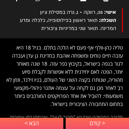
אישי:
38, רווקה + 1, גרה במסילת ציון
השכלה:
תואר ראשון בפילוסופיה, כלכלה ומדע
המדינה. תואר שני במדיניות ציבורית
טליה כהן-וולף אף פעם לא הלכה בתלם. בגיל 18 היא
עזבה חיים נוחים ומשפחה אוהבת במדינת גן עדן ועברה
לגור בגפה בישראל, בקיבוץ כפר עזה. 18 שנה מאוחר
יותר, הפכה לאם יחידנית ללא אפשרות לקבלת סיוע
מהוריה, שנותרו בקצה השני של העולם, בניו זילנד, וזמן לא
רב לאחר מכן גם לקחה על עצמה אתגר ניהולי-מקצועי
משמעותי: להוביל את אחד הפרויקטים המורכבים ביותר
בתחום התחבורה הציבורית בישראל.
מדובר בפרויקט שנקרא "מהיר לעיר", שבמסגרתו אמורים
להיבנות צירים מועדפים לתחבורה ציבורית ב-17 ערים