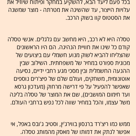
בכל פעם ליעד הבא, להשקיע במחקר ופיתוח שיוזיל את
עלויות הייצור, עד שהשיגה את מטרתה - מוצר שמשנה
את הסטטוס קוו בשוק הרכב.
טסלה היא לא רכב, היא מחשב עם גלגלים. אנשי טסלה
קודם כל שינו את חוויית הנהיגה. הם היו הראשונים
שהצליחו להביא לשוק מנוע חשמלי עם ביצועים של
מכונית ספורט במחיר של משפחתית. השילוב שבין
ההנעה החשמלית ובין מסכי מגע רחבי ידיים, נסיעה
אוטונומית, משחקים, ועולם שלם של פיצ'רים נוספים
שאפשר להפעיל על פי דרישה מרחוק (מעדכון גרסא
ועד חימום המושבים), שם את המוצר של טסלה בליגה
משל עצמו, והכל במחיר שווה לכל נפש ברחבי העולם.
ממש כמו ריצ'רד ברנסון בווירג'ין, וסטיב ג'ובס באפל, אי
אפשר לנתק את דמותו של מאסק מהמותג טסלה.