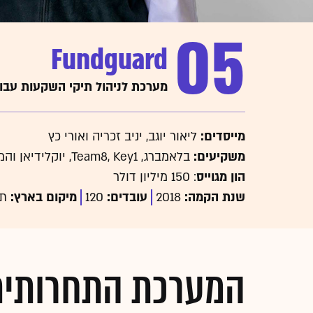
05
Fundguard
מערכת לניהול תיקי השקעות עבור
מייסדים:
ליאור יוגב, יניב זכריה ואורי כץ
משקיעים:
בלאמברג, Team8, Key1, יוקלידיאן והמילטון ליין
הון מגוייס
: 150 מיליון דולר
שנת הקמה:
2018
עובדים:
120
מיקום בארץ:
תל
המערכת התחרותית
הענק