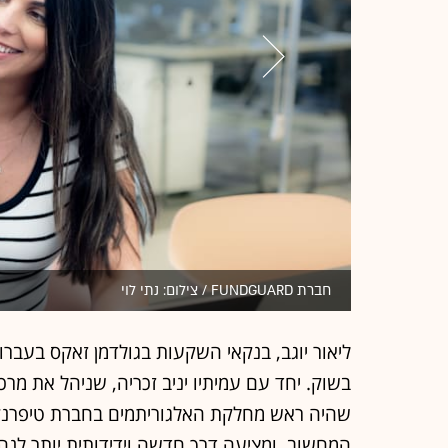
חברת FUNDGUARD / צילום: נתי לוי
ליאור יוגב, בנקאי השקעות בגולדמן זאקס בעברו
בשוק. יחד עם עמיתיו יניב זכריה, שניהל את מרכז
שהיה ראש מחלקת האלגוריתמים בחברת טיפרנקס
המחשוב, ומציעה דרך חדשה וידידותית יותר לנה
המערכות שלהם, הם החלו דווקא מהתחום שבו 
את שווי התיקים הפיננסיים בענן ובאופן רציף. 