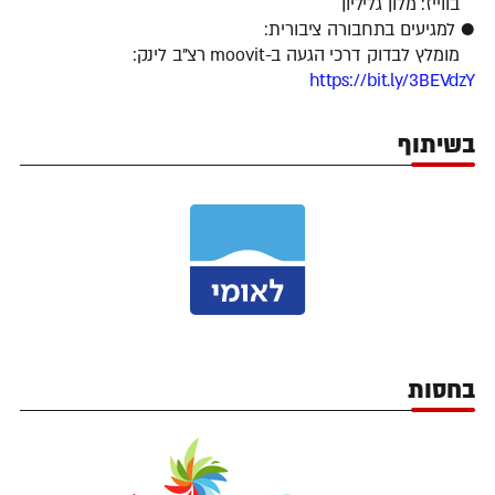
בווייז: מלון גליליון
● למגיעים בתחבורה ציבורית:
מומלץ לבדוק דרכי הגעה ב-moovit רצ"ב לינק:
https://bit.ly/3BEVdzY
בשיתוף
בחסות