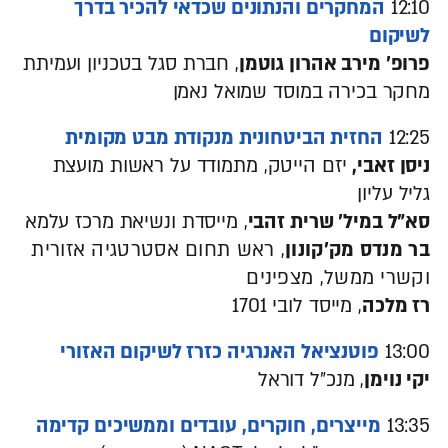
12:10
המחקרים והנתונים שכדאי להכיר בדרך
לשיקום
פרופ' מירב אהרון גוטמן
, חברת סגל בטכניון ועמיתת
מחקר בכירה במוסד שמואל נאמן
12:25
החזית הביטחונית מנקודת מבט מקומית
ניסן זאבי,
יזם הייטק, מתמודד על ראשות מועצת
גליל עליון
סא"ל במיל' שרית זהבי
, מייסדת ונשיאת מרכז עלמא
בר מנדס מק'קונון
, ראש תחום אסטרטגיה אזורית
וקשרי ממשל, מצפינים
רז מלכה
, מייסד לובי 1701
13:00
פוטנציאל האנרגיה כזרז לשיקום האזורי
יקי נוימן
, מנכ"ל דוראל
13:35
מייצרים, חוקרים, עובדים וממשיכים קדימה