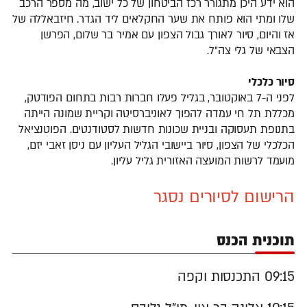
הוא ידע היכן מתגורר רכז הביטחון של כל ישוב, מה מספר הרכב
שלו ומתי הוא פותח את שער החקלאים ליד הגדר. חיזבאללה של
אז והיום, סיור לאורך גבול הצפון עם אמיר בר שלום, הפרשן
הצבאי של גלי צה״ל.
סיור כלכלי
לפני ה-7 באוקטובר, בגליל פעלו חברות רבות בתחום הפודטק,
מכללת תל חי עמדה להפוך לאוניברסיטה וקריית שמונה הייתה
בתנופת תעסוקה ובניית שכונות חדשות לסטודנטים. הפוטנציאל
הכלכלי של הצפון, סיור ביישובי הגליל העליון עם ניסן זאבי יזם,
מועמד לרשות המועצה האזורית גליל עליון.
הרישום לסיורים נסגר
תוכנית הכנס
09:15 התכנסות וקפה