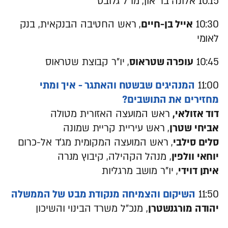
10:15 אלונה בר און, מו"ל גלובס
10:30
אייל בן-חיים
, ראש החטיבה הבנקאית, בנק
לאומי
10:45
עופרה שטראוס
, יו"ר קבוצת שטראוס
11:00
המנהיגים שבשטח והאתגר - איך ומתי
מחזירים את התושבים?
דוד אזולאי,
ראש המועצה האזורית מטולה
אביחי שטרן
, ראש עיריית קריית שמונה
סלים סילבי
, ראש המועצה המקומית מג'ד אל-כרום
יוחאי וולפין
, מנהל הקהילה, קיבוץ מנרה
איתן דוידי
, יו"ר מושב מרגליות
11:50
השיקום והצמיחה מנקודת מבט של הממשלה
יהודה מורגנשטרן
, מנכ"ל משרד הבינוי והשיכון