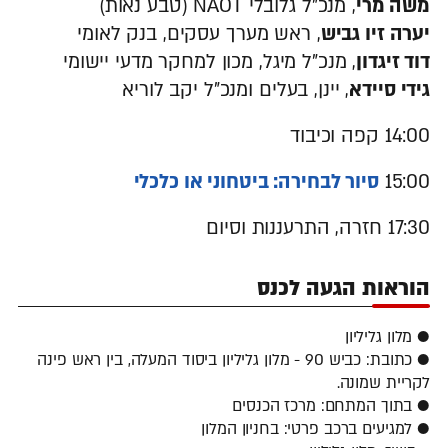
משה מרי
, מנכ"ל גלובלי NAOT (טבע נאות)
יערה זיו גביש
, ראש מערך עסקים, בנק לאומי
דוד זיגדון
, מנכ"ל מיגל, מכון למחקר מדעי יישומי
גידי סיידא
, יינן, בעלים ומנכ"ל יקב לוריא
14:00 קפה וכיבוד
15:00
סיור לבחירה: ביטחוני או כלכלי
17:30 חזרה, התרעננות וסיום
הוראות הגעה לכנס
● מלון גליליון
● כתובת: כביש 90 - מלון גליליון ביסוד המעלה, בין ראש פינה
לקריית שמונה.
● בתוך המתחם: מרכז הכנסים
● למגיעים ברכב פרטי: בחניון המלון