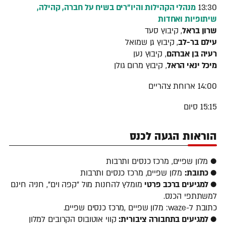
13:30
מנהלי הקהילות והיו"רים בשיח על חברה, קהילה,
שיתופיות ואחדות
שרון בראל
, קיבוץ סעד
עילם בר-לב
, קיבוץ גן שמואל
רעיה בן אברהם
, קיבוץ נען
מיכל ינאי הראל
, קיבוץ מרום גולן
14:00 ארוחת צהריים
15:15 סיום
הוראות הגעה לכנס
● מלון שפיים, מרכז כנסים ותרבות
● כתובת:
מלון שפיים, מרכז כנסים ותרבות
● למגיעים ברכב פרטי
מומלץ להחנות מול "קפה וים", חניה חינם
למשתתפי הכנס.
כתובת ל-waze: מלון שפיים ,מרכז כנסים שפיים.
● למגיעים בתחבורה ציבורית:
קווי אוטובוס הקרובים למלון