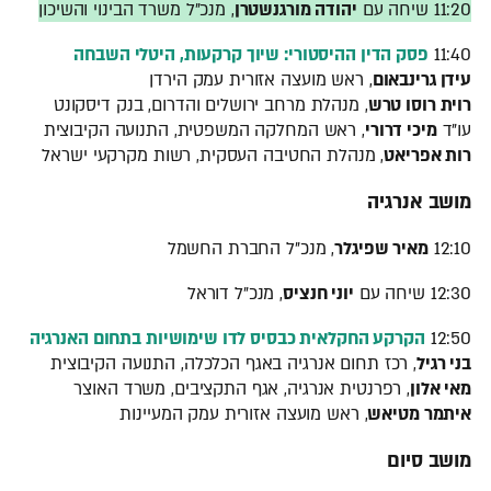
11:20 שיחה עם
יהודה מורגנשטרן
, מנכ"ל משרד הבינוי והשיכון
11:40
פסק הדין ההיסטורי: שיוך קרקעות, היטלי השבחה
עידן גרינבאום
, ראש מועצה אזורית עמק הירדן
רוית רוסו טרש
, מנהלת מרחב ירושלים והדרום, בנק דיסקונט
עו"ד
מיכי דרורי
, ראש המחלקה המשפטית, התנועה הקיבוצית
רות אפריאט
, מנהלת החטיבה העסקית, רשות מקרקעי ישראל
מושב אנרגיה
12:10
מאיר שפיגלר
, מנכ"ל החברת החשמל
12:30 שיחה עם
יוני חנציס
, מנכ"ל דוראל
12:50
הקרקע החקלאית כבסיס לדו שימושיות בתחום האנרגיה
בני רגיל
, רכז תחום אנרגיה באגף הכלכלה, התנועה הקיבוצית
מאי אלון
, רפרנטית אנרגיה, אגף התקציבים, משרד האוצר
איתמר מטיאש
, ראש מועצה אזורית עמק המעיינות
מושב סיום