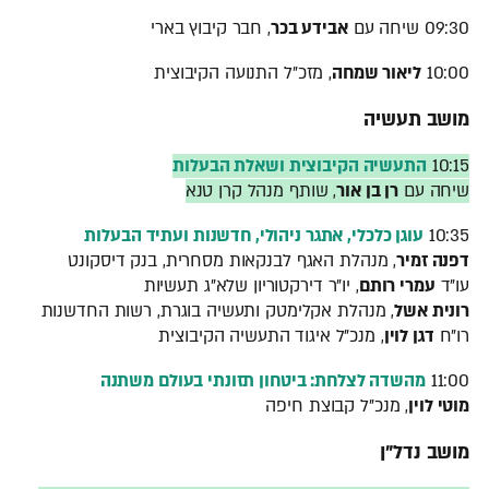
09:30 שיחה עם
אבידע בכר
, חבר קיבוץ בארי
10:00
ליאור שמחה
, מזכ"ל התנועה הקיבוצית
מושב תעשיה
10:15
התעשיה הקיבוצית ושאלת הבעלות
שיחה עם
רן בן אור
, שותף מנהל קרן טנא
10:35
עוגן כלכלי, אתגר ניהולי, חדשנות ועתיד הבעלות
דפנה זמיר
, מנהלת האגף לבנקאות מסחרית, בנק דיסקונט
עו"ד
עמרי רותם
, יו"ר דירקטוריון שלא"ג תעשיות
רונית אשל
, מנהלת אקלימטק ותעשיה בוגרת, רשות החדשנות
רו"ח
דגן לוין
, מנכ"ל איגוד התעשיה הקיבוצית
11:00
מהשדה לצלחת: ביטחון תזונתי בעולם משתנה
מוטי לוין
, מנכ"ל קבוצת חיפה
מושב נדל"ן