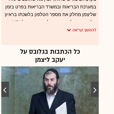
במערכת הבריאות ובמשרד הבריאות בפרט בזמן
להגיש לרשות טיוטת תשקיף לקראת רישום
שליצמן מחלק את מספר הטלפון בלשכתו בראיון
פעילות הקרן בבורסה, אולם עד כה לא נרשמה
טלוויזיוני כחלק מקמפיין לקיצור התור ל-MRI,
התקדמות בכיוון זה.
הוא בולם מאחורי הקלעים תכניות לריסון
כתבו: אילנית חיות ואביב לוי
הרפואה הפרטית ותוקע את "חוק הצינון", שאמור
למנוע מרופאים להסיט מטופלים מהציבורי אל
כל הכתבות בגלובס על
הפרטי.
יעקב ליצמן
ליצמן בקדנציה השנייה זה לא ליצמן מהקדנציה
הראשונה של 2009-2013. הוא הגיע אל הסיבוב
השני עם ביטחון גבוה, יש האומרים גבוה מדי. זה
מתבטא לא רק בהתנהלות כוחנית מול אנשי
משרדו, אלא גם בעובדה שהוא מרשה לעצמו
לפעול יותר למען המגזר ששלח אותו לכנסת.
עיתונאי חרדי אמר לנו בעניין: "ליצמן בפירוש