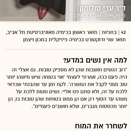
ד”ר עדי סולומון
פיזיקאית, אונ' בר אילן
42 | בזוגיות | תואר ראשון בכימיה מאוניברסיטת תל אביב,
תואר שני ודוקטורט בכימיה פיזיקלית במכון ויצמן
למה אין נשים במדע?
"רוב הנשים חושבות שהן לא מספיק טובות. גם אצלי זה
היה פעם ככה, אמרתי לעצמי ‘אני בטוחה שיש מישהו יותר
טוב ממני לקבל את המשרה’. לקח זמן עד שהבנתי שכדאי
ללכת על זה, ולא סתם פנו אליי. נשים נוטות ללכת על
משהו עד הסוף רק אם הן ממש בטוחות שהן טובות בו, הן
יותר מהססות מגברים, שלא חושבים פעמיים".
לשחרר את המוח