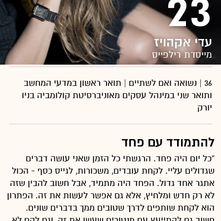
23
עדי אקהויז
מייסדת רילפייס
36 | נשואה ואם לשתיים | תואר ראשון במדעי המחשב
ותואר שני במינהל עסקים מאוניברסיטת קולומביה בניו
יורק
להתמודד עם פחד
“כל יום היה פחד. הרגשתי כל הזמן שאני עושה דברים
שגדולים עליי. לקחת עובדים, משכורות, לגייס כסף - הכול
אתגר אחד גדול. הפחד היה מתמיד, אבל חשוב להבין שזה
לא רק חדש ומלחיץ, אלא גם אפשר לעשות את זה. הפתרון
הוא לקחת שותפים לדרך שטובים ממך בדברים שונים.
חשוב גם להתייעץ עם מנטורים שעשו את זה, וגם להם לא