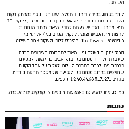
השילוט.
ליתר בטחון, במידה והחניון יתמלא, ישנו חניון נוסף במרחק דקות
הליכה ספורות. כתובת ל-Waze: חניון בית רובינשטיין, לינקולן 20
ת"א. מהחניון הזה יש לעלות ללובי ולצאת לרחוב מנחם בגין.
לחצות את הכביש (צומת לינקולן מנחם בגין) אל תאומי
רובינשטיין Tou Towers- להיכנס ללובי ולעקוב אחר השילוט.
הכנס יתקיים באולם נגיש מאוד לתחבורה הציבורית הרבה
שעוברת על דרך מנחם בגין בתל אביב. כך למשל, למגיעים
ברכבת ניתן לרדת בתחנת השלום ולעלות על אחד הקווים
שחולפים ברחוב מנחם בגין לנסיעה של מספר תחנות בודדות
בקווים 1,2,40,44,68,51,71,271 ונוספים.
כמו כן, ניתן להגיע גם באמצעות אופניים או קורקינטים להשכרה.
כתבות