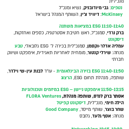
מנכ"לית
נטפים
:
גבי מיודובניק
, נשיא ומנכ"ל
McKinsey
:
דיוויד צ׳ין
, השותף המנהל בישראל
11:10-11:40 ESG במציאות משתנה
ברק נרדי
, סמנכ"ל, ראש חטיבת אסטרטגיה, כספים ואחזקות,
דיסקונט
עמליה אדלר-וקסמן
, סמנכ״לית בכירה ל־ ESG גלובאלי,
טבע
מנחה:
שירלי קנטור
, מומחית לאחריות תאגידית, אימפקט ושיווק
חברתי
11:40-11:50 ESG בזירה הבינלאומית
- עו"ד
לבנת עין-שי וילדר
,
שותפה, מנהלת תחום ESG,
הרצוג
11:50-12:15 אימפקט ניישן – ESG במיזמים וטכנולוגיות
אסתר ברק לנדס, שותפה מנהלת,
FLORA Ventures
הילה חימי
, מנכ״לית,
דיסקונט קפיטל
שחר בוצר
, שותף מייסד,
Good Company
מנחה:
אסף גלעד
, גלובס