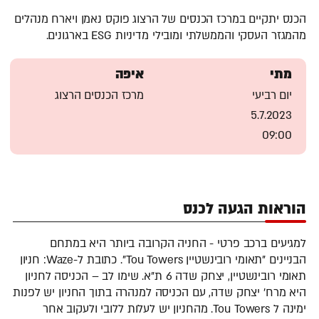
הכנס יתקיים במרכז הכנסים של הרצוג פוקס נאמן ויארח מנהלים
מהמגזר העסקי והממשלתי ומובילי מדיניות ESG בארגונים.
מתי
איפה
יום רביעי
מרכז הכנסים הרצוג
5.7.2023
09:00
הוראות הגעה לכנס
למגיעים ברכב פרטי - החניה הקרובה ביותר היא במתחם
הבניינים "תאומי רובינשטיין Tou Towers". כתובת ל-Waze: חניון
תאומי רובינשטיין, יצחק שדה 6 ת"א. שימו לב – הכניסה לחניון
היא מרח' יצחק שדה, עם הכניסה למנהרה בתוך החניון יש לפנות
ימינה ל Tou Towers. מהחניון יש לעלות ללובי ולעקוב אחר