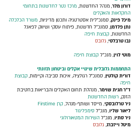
דורון מלר
, מנהל החדשנות,
מרכז נטר
לחדשנות בתחומי
החקלאות והאקלים
מיכל פינק
, סמנכ"לית אסטרטגיה ותכנון מדיניות,
משרד הכלכלה
נתן פלדמן
, סמנכ"ל חדשנות, פיתוח עסקי ושיווק לפאנל
החדשנות,
קבוצת חיפה
נבו טרבלסי
,
גלובס
מוטי לוין
, מנכ"ל
קבוצת חיפה
התחממות גלובלית שינויי אקלים וביטחון תזונתי
דורית קולטין
, סמנכ"ל רגולציה, איכות סביבה וקיימות,
קבוצת
חיפה
ד"ר חגית שוימר
, מנהלת תחום האקלים והבריאות בחטיבת
הזנק,
רשות החדשנות
ניר טרלובסקי
, מייסד ושותף-מנהל,
קרן Firstime
ליאור שליו
, מנכ"ל
סימפליגוד
ניר סתיו
, מנכ"ל
השירות המטאורולוגי
מיטל וייזברג
,
גלובס